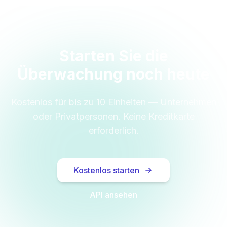
Starten Sie die
Überwachung noch heute
Kostenlos für bis zu 10 Einheiten — Unternehmen
oder Privatpersonen. Keine Kreditkarte
erforderlich.
Kostenlos starten
API ansehen