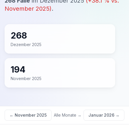
268
Fälle
im
Dezember 2025
(
+
38.1
% vs.
November 2025
)
.
268
Dezember 2025
194
November 2025
←
November 2025
Alle Monate →
Januar 2026
→