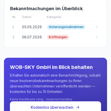
Bekanntmachungen im Überblick
Nr.
Datum
Kategorie
1
05.05.2026
Sicherungsmaßnahmen
2
06.07.2026
Eröffnungen
WOB-SKY GmbH
im Blick behalten
Erhalten Sie automatisch eine Benachrichtigung, sobald
neue Insolvenzbekanntmachungen zu Ihren
überwachten Unternehmen veröffentlicht werden —
kostenlos für bis zu 10 Einheiten.
Keine Kreditkarte nötig · Jederzeit kündbar
Kostenlos überwachen