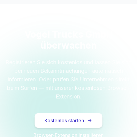
Vogel Trucks GmbH
überwachen
Registrieren Sie sich kostenlos und lassen Sie sich
bei neuen Bekanntmachungen automatisch
informieren. Oder prüfen Sie Unternehmen direkt
beim Surfen — mit unserer kostenlosen Browser-
Extension.
Kostenlos starten
Browser-Extension installieren