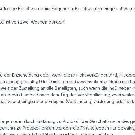
sofortige Beschwerde (im Folgenden: Beschwerde) eingelegt werd
otfrist von zwei Wochen bei dem
ng der Entscheidung oder, wenn diese nicht verkündet wird, mit de
ntmachung gemäß § 9 InsO im Internet (www.insolvenzbekanntmachun
s der Zustellung an alle Beteiligten, auch wenn die InsO neben i
ilt als bewirkt, sobald nach dem Tag der Veröffentlichung zwei weiter
st das zuerst eingetretene Ereignis (Verkündung, Zustellung oder w
zulegen oder durch Erklärung zu Protokoll der Geschäftsstelle des g
erichts zu Protokoll erklärt werden; die Frist ist jedoch nur gewahrt
t. Eine anwaltliche Mitwirkung ist nicht vorgeschrieben.