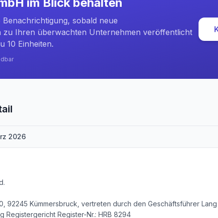
GmbH
im Blick behalten
e Benachrichtigung, sobald neue
zu Ihren überwachten Unternehmen veröffentlicht
u 10 Einheiten.
ndbar
ail
rz 2026
d.
, 92245 Kümmersbruck, vertreten durch den Geschäftsführer Lang
g Registergericht Register-Nr.: HRB 8294