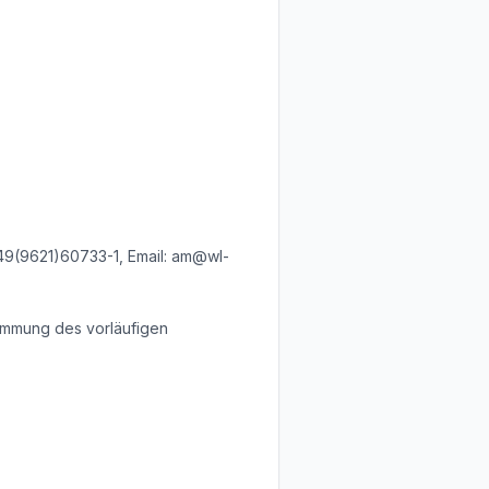
49(9621)60733-1, Email: am@wl-
stimmung des vorläufigen