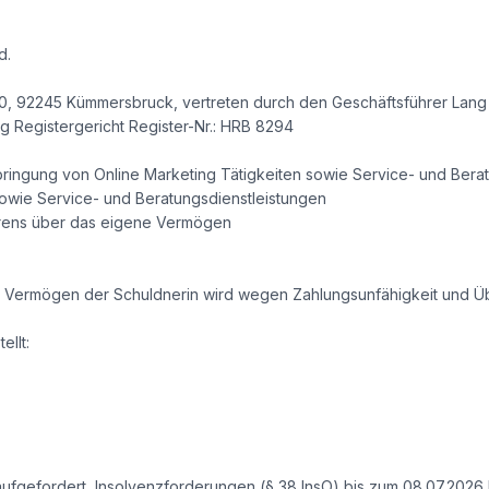
d.
, 92245 Kümmersbruck, vertreten durch den Geschäftsführer Lang
g Registergericht Register-Nr.: HRB 8294
ringung von Online Marketing Tätigkeiten sowie Service- und Bera
sowie Service- und Beratungsdienstleistungen
hrens über das eigene Vermögen
as Vermögen der Schuldnerin wird wegen Zahlungsunfähigkeit und 
ellt:
aufgefordert, Insolvenzforderungen (§ 38 InsO) bis zum 08.07.2026