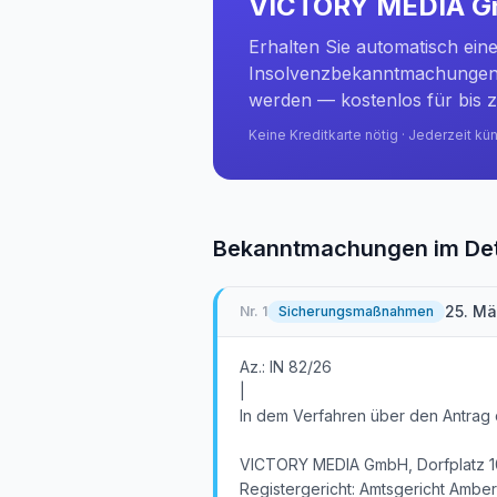
VICTORY MEDIA 
Erhalten Sie automatisch ein
Insolvenzbekanntmachungen 
werden — kostenlos für bis z
Keine Kreditkarte nötig · Jederzeit kü
Bekanntmachungen im Det
25. Mä
Nr.
1
Sicherungsmaßnahmen
Az.: IN 82/26
|
In dem Verfahren über den Antrag 
VICTORY MEDIA GmbH, Dorfplatz 10
Registergericht: Amtsgericht Amber