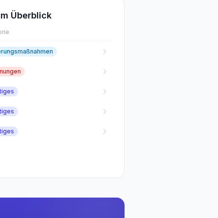
m Überblick
rie
erungsmaßnahmen
fnungen
tiges
tiges
tiges