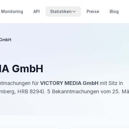
Monitoring
API
Statistiken
Preise
Blog
 GmbH
IA GmbH
nntmachungen für
VICTORY MEDIA GmbH
mit Sitz in
Amberg
,
HRB 8294
).
5
Bekanntmachung
en
vom
25. Mä