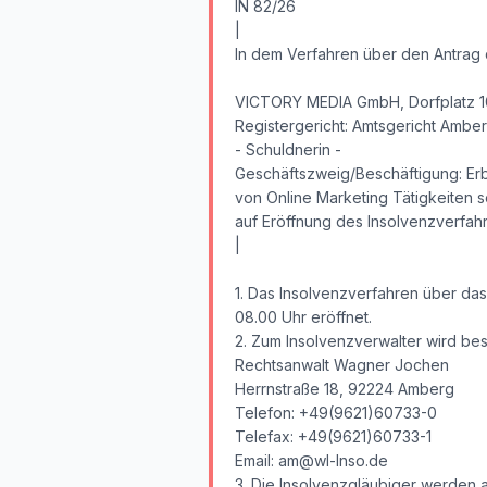
IN 82/26
|
In dem Verfahren über den Antrag 
VICTORY MEDIA GmbH, Dorfplatz 10
Registergericht: Amtsgericht Amber
- Schuldnerin -
Geschäftszweig/Beschäftigung: Erb
von Online Marketing Tätigkeiten 
auf Eröffnung des Insolvenzverfa
|
1. Das Insolvenzverfahren über d
08.00 Uhr eröffnet.
2. Zum Insolvenzverwalter wird best
Rechtsanwalt Wagner Jochen
Herrnstraße 18, 92224 Amberg
Telefon: +49(9621)60733-0
Telefax: +49(9621)60733-1
Email: am@wl-Inso.de
3. Die Insolvenzgläubiger werden 