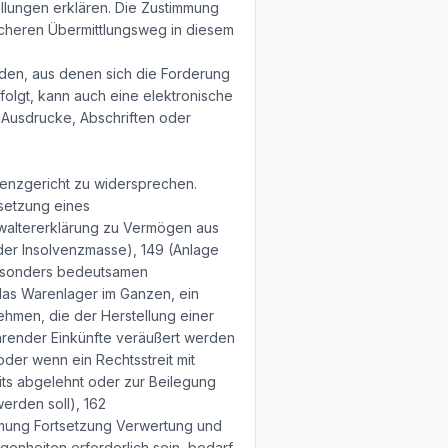
llungen erklären. Die Zustimmung
icheren Übermittlungsweg in diesem
den, aus denen sich die Forderung
folgt, kann auch eine elektronische
 Ausdrucke, Abschriften oder
lvenzgericht zu widersprechen.
nsetzung eines
rwaltererklärung zu Vermögen aus
 der Insolvenzmasse), 149 (Anlage
besonders bedeutsamen
das Warenlager im Ganzen, ein
hmen, die der Herstellung einer
render Einkünfte veräußert werden
der wenn ein Rechtsstreit mit
ts abgelehnt oder zur Beilegung
erden soll), 162
mmung Fortsetzung Verwertung und
enheiten erforderlich sein, bedarf