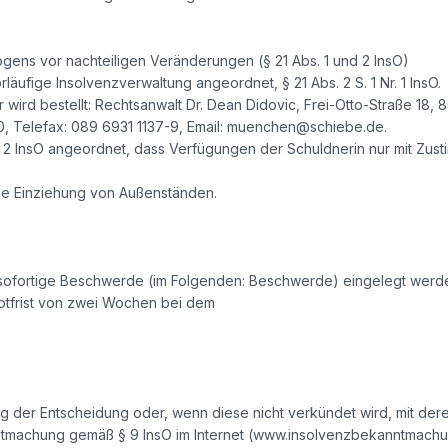
ens vor nachteiligen Veränderungen (§ 21 Abs. 1 und 2 InsO)
läufige Insolvenzverwaltung angeordnet, § 21 Abs. 2 S. 1 Nr. 1 InsO.
 wird bestellt: Rechtsanwalt Dr. Dean Didovic, Frei-Otto-Straße 18,
0, Telefax: 089 6931 1137-9, Email: muenchen@schiebe.de.
Alt. 2 InsO angeordnet, dass Verfügungen der Schuldnerin nur mit Zu
die Einziehung von Außenständen.
sofortige Beschwerde (im Folgenden: Beschwerde) eingelegt werd
otfrist von zwei Wochen bei dem
ng der Entscheidung oder, wenn diese nicht verkündet wird, mit de
ntmachung gemäß § 9 InsO im Internet (www.insolvenzbekanntmachun