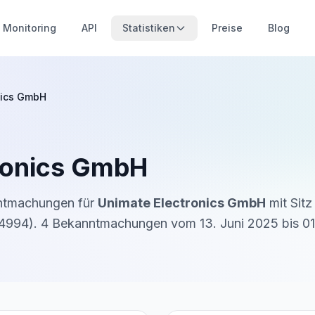
Monitoring
API
Statistiken
Preise
Blog
nics GmbH
ronics GmbH
nntmachungen für
Unimate Electronics GmbH
mit Sitz
4994
).
4
Bekanntmachung
en
vom
13. Juni 2025
bis
01