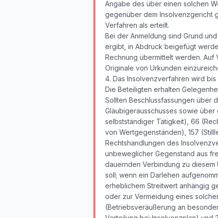
Angabe des über einen solchen Weg
gegenüber dem Insolvenzgericht gi
Verfahren als erteilt.
Bei der Anmeldung sind Grund und
ergibt, in Abdruck beigefügt werde
Rechnung übermittelt werden. Auf 
Originale von Urkunden einzureich
4. Das Insolvenzverfahren wird bis a
Die Beteiligten erhalten Gelegenhe
Sollten Beschlussfassungen über d
Gläubigerausschusses sowie über d
selbstständiger Tätigkeit), 66 (Re
von Wertgegenständen), 157 (Stil
Rechtshandlungen des Insolvenzve
unbeweglicher Gegenstand aus frei
dauernden Verbindung zu diesem U
soll; wenn ein Darlehen aufgenomm
erheblichem Streitwert anhängig 
oder zur Vermeidung eines solchen
(Betriebsveräußerung an besonders
Verteilung bei Insolvenzplan) und