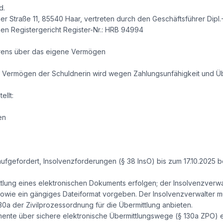
d.
r Straße 11, 85540 Haar, vertreten durch den Geschäftsführer Dipl.
hen Registergericht Register-Nr.: HRB 94994
hrens über das eigene Vermögen
as Vermögen der Schuldnerin wird wegen Zahlungsunfähigkeit und 
ellt:
en
ufgefordert, Insolvenzforderungen (§ 38 InsO) bis zum 17.10.2025 
lung eines elektronischen Dokuments erfolgen; der Insolvenzverw
sowie ein gängiges Dateiformat vorgeben. Der Insolvenzverwalter 
0a der Zivilprozessordnung für die Übermittlung anbieten.
umente über sichere elektronische Übermittlungswege (§ 130a ZPO