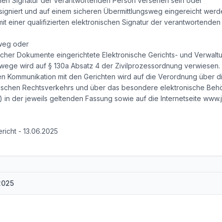
ischen Signatur der verantwortenden Person versehen sein oder
igniert und auf einem sicheren Übermittlungsweg eingereicht werd
it einer qualifizierten elektronischen Signatur der verantwortenden 
sweg oder
scher Dokumente eingerichtete Elektronische Gerichts- und Verwalt
ege wird auf § 130a Absatz 4 der Zivilprozessordnung verwiesen. H
n Kommunikation mit den Gerichten wird auf die Verordnung über d
chen Rechtsverkehrs und über das besondere elektronische Behör
in der jeweils geltenden Fassung sowie auf die Internetseite www.j
richt - 13.06.2025
2025