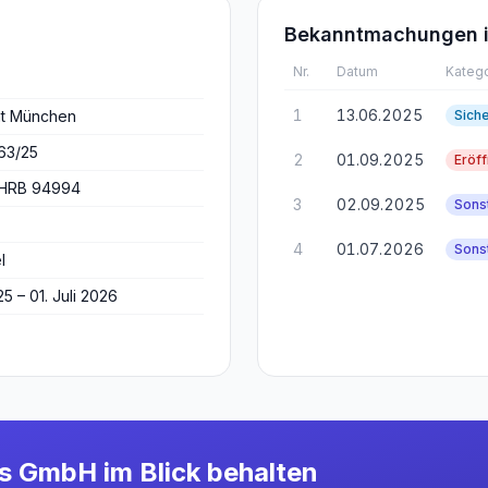
Bekanntmachungen i
Nr.
Datum
Katego
1
13.06.2025
ht München
Sich
63/25
2
01.09.2025
Eröf
 HRB 94994
3
02.09.2025
Sons
4
01.07.2026
Sons
l
25 – 01. Juli 2026
cs GmbH
im Blick behalten