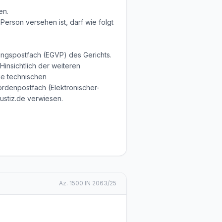
en.
Person versehen ist, darf wie folgt
ungspostfach (EGVP) des Gerichts.
insichtlich der weiteren
ie technischen
denpostfach (Elektronischer-
ustiz.de verwiesen.
Az.
1500 IN 2063/25