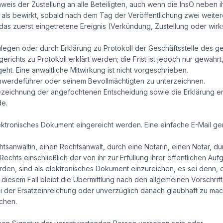
s der Zustellung an alle Beteiligten, auch wenn die InsO neben i
ilt als bewirkt, sobald nach dem Tag der Veröffentlichung zwei weiter
st das zuerst eingetretene Ereignis (Verkündung, Zustellung oder w
zulegen oder durch Erklärung zu Protokoll der Geschäftsstelle des g
erichts zu Protokoll erklärt werden; die Frist ist jedoch nur gewahrt
t. Eine anwaltliche Mitwirkung ist nicht vorgeschrieben.
werdeführer oder seinem Bevollmächtigten zu unterzeichnen.
ezeichnung der angefochtenen Entscheidung sowie die Erklärung 
de.
ktronisches Dokument eingereicht werden. Eine einfache E-Mail ge
tsanwältin, einen Rechtsanwalt, durch eine Notarin, einen Notar, 
 Rechts einschließlich der von ihr zur Erfüllung ihrer öffentlichen A
en, sind als elektronisches Dokument einzureichen, es sei denn, 
 diesem Fall bleibt die Übermittlung nach den allgemeinen Vorschrif
der Ersatzeinreichung oder unverzüglich danach glaubhaft zu mache
chen.