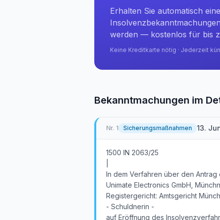
Erhalten Sie automatisch ein
Insolvenzbekanntmachungen 
werden — kostenlos für bis z
Keine Kreditkarte nötig · Jederzeit kü
Bekanntmachungen im Det
13. Ju
Nr.
1
Sicherungsmaßnahmen
1500 IN 2063/25
|
In dem Verfahren über den Antrag 
Unimate Electronics GmbH, Münchne
Registergericht: Amtsgericht Münc
- Schuldnerin -
auf Eröffnung des Insolvenzverfa