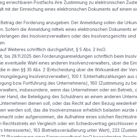
 erreichbaren Postfachs ihre Zustimmung zu elektronischen Zuste
lt mit der Einreichung eines elektronischen Dokuments auf einem s
 Betrag der Forderung anzugeben. Der Anmeldung sollen die Urkun
n. Sofern die Anmeldung mittels eines elektronischen Dokuments er
Verlangen des Insolvenzverwalters oder des Insolvenzgerichts sind
en.
uf Weiteres schriftlich durchgeführt, § 5 Abs. 2 InsO.
it, bis 28.11.2025 den Forderungsanmeldungen schriftlich beim Inso
ie eventuelle Wahl eines anderen Insolvenzverwalters, über die Ei
ie in den §§ 35 Abs. 2 (Entscheidung über die Wirksamkeit der Ve
chnungslegung Insolvenzverwalter), 100 f. (Unterhaltszahlungen aus
llegung bzw. Fortführung des Unternehmens), 160 (Zustimmung zu 
rwalters, insbesondere, wenn das Unternehmen oder ein Betrieb, 
er Hand, die Beteiligung des Schuldners an einem anderen Unterne
nternehmen dienen soll, oder das Recht auf den Bezug wiederkeh
en werden soll, das die Insolvenzmasse erheblich belasten würde o
gemacht oder aufgenommen, die Aufnahme eines solchen Rechtsstrei
 Rechtsstreits ein Vergleich oder ein Schiedsvertrag geschlossen w
 Interessierte), 163 (Betriebsveräußerung unter Wert), 233 (Zusti
 271 (Beantragung einer Eigenverwaltung) InsO bezeichneten Angeleg