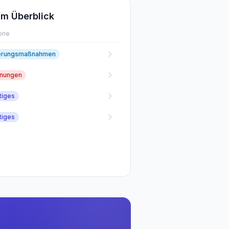
m Überblick
rie
erungsmaßnahmen
fnungen
tiges
tiges