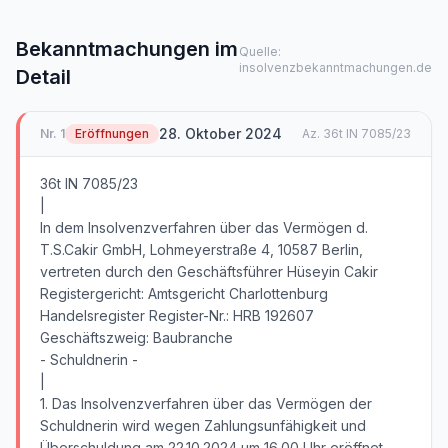
Bekanntmachungen im
Quelle:
insolvenzbekanntmachungen.de
Detail
28. Oktober 2024
Nr.
1
Eröffnungen
Az.
36t IN 7085/23
36t IN 7085/23
|
In dem Insolvenzverfahren über das Vermögen d.
T.S.Cakir GmbH, Lohmeyerstraße 4, 10587 Berlin,
vertreten durch den Geschäftsführer Hüseyin Cakir
Registergericht: Amtsgericht Charlottenburg
Handelsregister Register-Nr.: HRB 192607
Geschäftszweig: Baubranche
- Schuldnerin -
|
1. Das Insolvenzverfahren über das Vermögen der
Schuldnerin wird wegen Zahlungsunfähigkeit und
Überschuldung am 22.10.2024 um 16.00 Uhr eröffnet.