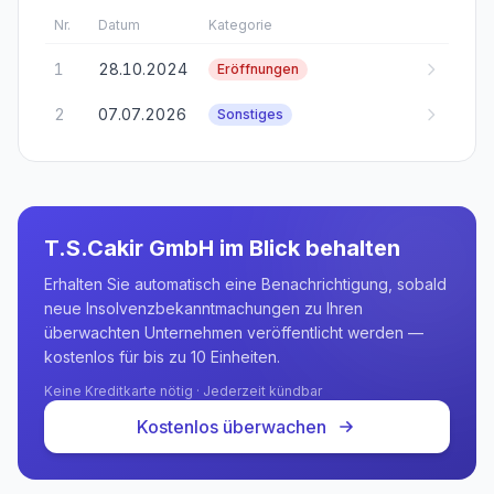
Nr.
Datum
Kategorie
1
28.10.2024
Eröffnungen
2
07.07.2026
Sonstiges
T.S.Cakir GmbH
im Blick behalten
Erhalten Sie automatisch eine Benachrichtigung, sobald
neue Insolvenzbekanntmachungen zu Ihren
überwachten Unternehmen veröffentlicht werden —
kostenlos für bis zu 10 Einheiten.
Keine Kreditkarte nötig · Jederzeit kündbar
Kostenlos überwachen