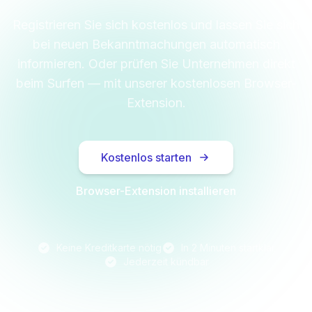
Registrieren Sie sich kostenlos und lassen Sie sich
bei neuen Bekanntmachungen automatisch
informieren. Oder prüfen Sie Unternehmen direkt
beim Surfen — mit unserer kostenlosen Browser-
Extension.
Kostenlos starten
Browser-Extension installieren
Keine Kreditkarte nötig
In 2 Minuten startklar
Jederzeit kündbar