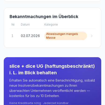
Bekanntmachungen im Überblick
Nr.
Datum
Kategorie
Abweisungen mangels
1
02.07.2026
Masse
slice + dice UG (haftungsbeschränkt)
i. L.
im Blick behalten
Erhalten Sie automatisch eine Benachrichtigung, sobald
neue Insolvenzbekanntmachungen zu Ihren
überwachten Unternehmen veröffentlicht werden —
kostenlos für bis zu 10 Einheiten.
Keine Kreditkarte nötig · Jederzeit kündbar