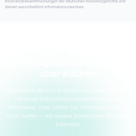
Insolvenzbekanntmachungen der deutschen Insolvenzgerichte und
dienen ausschließlich Informationszwecken.
slice + dice UG
(haftungsbeschränkt) i. L.
überwachen
Registrieren Sie sich kostenlos und lassen Sie sich
bei neuen Bekanntmachungen automatisch
informieren. Oder prüfen Sie Unternehmen direkt
beim Surfen — mit unserer kostenlosen Browser-
Extension.