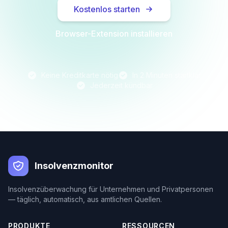
Kostenlos starten
Browser-Extension installieren
Keine Kreditkarte nötig
In 2 Minuten startklar
Jederzeit kündbar
Insolvenzmonitor
Insolvenzüberwachung für Unternehmen und Privatpersonen
— täglich, automatisch, aus amtlichen Quellen.
PRODUKTE
RESSOURCEN