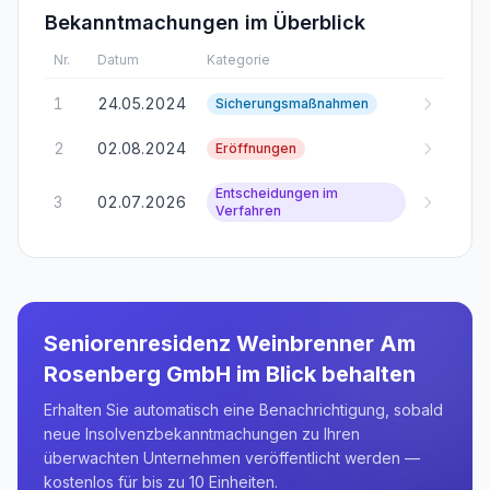
Bekanntmachungen im Überblick
Nr.
Datum
Kategorie
1
24.05.2024
Sicherungsmaßnahmen
2
02.08.2024
Eröffnungen
Entscheidungen im
3
02.07.2026
Verfahren
Seniorenresidenz Weinbrenner Am
Rosenberg GmbH
im Blick behalten
Erhalten Sie automatisch eine Benachrichtigung, sobald
neue Insolvenzbekanntmachungen zu Ihren
überwachten Unternehmen veröffentlicht werden —
kostenlos für bis zu 10 Einheiten.