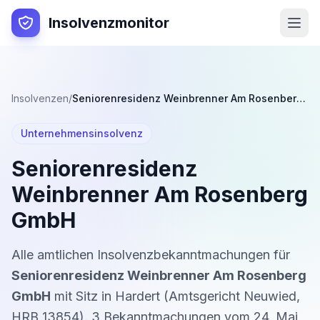
Insolvenzmonitor
Insolvenzen
/
Seniorenresidenz Weinbrenner Am Rosenberg GmbH
Unternehmensinsolvenz
Seniorenresidenz
Weinbrenner Am Rosenberg
GmbH
Alle amtlichen Insolvenzbekanntmachungen für
Seniorenresidenz Weinbrenner Am Rosenberg
GmbH
mit Sitz in
Hardert
(
Amtsgericht Neuwied
,
HRB 13854
).
3
Bekanntmachung
en
vom
24. Mai