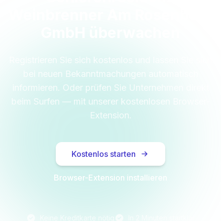
Weinbrenner Am Rosenberg
GmbH überwachen
Registrieren Sie sich kostenlos und lassen Sie sich
bei neuen Bekanntmachungen automatisch
informieren. Oder prüfen Sie Unternehmen direkt
beim Surfen — mit unserer kostenlosen Browser-
Extension.
Kostenlos starten
Browser-Extension installieren
Keine Kreditkarte nötig
In 2 Minuten startklar