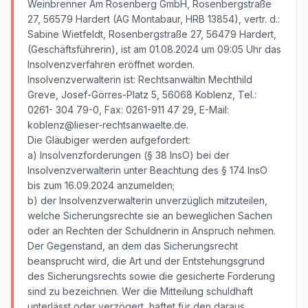
Weinbrenner Am Rosenberg GmbH, Rosenbergstraße
27, 56579 Hardert (AG Montabaur, HRB 13854), vertr. d.:
Sabine Wietfeldt, Rosenbergstraße 27, 56479 Hardert,
(Geschäftsführerin), ist am 01.08.2024 um 09:05 Uhr das
Insolvenzverfahren eröffnet worden.
Insolvenzverwalterin ist: Rechtsanwältin Mechthild
Greve, Josef-Görres-Platz 5, 56068 Koblenz, Tel.:
0261- 304 79-0, Fax: 0261-911 47 29, E-Mail:
koblenz@lieser-rechtsanwaelte.de.
Die Gläubiger werden aufgefordert:
a) Insolvenzforderungen (§ 38 InsO) bei der
Insolvenzverwalterin unter Beachtung des § 174 InsO
bis zum 16.09.2024 anzumelden;
b) der Insolvenzverwalterin unverzüglich mitzuteilen,
welche Sicherungsrechte sie an beweglichen Sachen
oder an Rechten der Schuldnerin in Anspruch nehmen.
Der Gegenstand, an dem das Sicherungsrecht
beansprucht wird, die Art und der Entstehungsgrund
des Sicherungsrechts sowie die gesicherte Forderung
sind zu bezeichnen. Wer die Mitteilung schuldhaft
unterlässt oder verzögert, haftet für den daraus