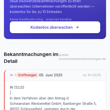
neue Insolvenzbekanntmachungen zu Ihren
überwachten Unternehmen veröffentlicht werden —
kostenlos für bis zu 10 Einheiten.
Keine Kreditkarte nötig · Jederzeit kündbar
Kostenlos überwachen
Bekanntmachungen im
Quelle:
insolvenzbekanntmachungen.de
Detail
05. Juni 2025
Nr.
1
Eröffnungen
Az.
IN 132/25
IN 132/25
|
In dem Verfahren über den Antrag d.
Schwanstain Werbemittel GmbH, Bamberger Straße 5,
96132 Schlüsselfeld, vertreten durch die