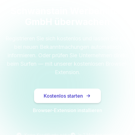
Schwanstain Werbemittel
GmbH überwachen
Registrieren Sie sich kostenlos und lassen Sie sich
bei neuen Bekanntmachungen automatisch
informieren. Oder prüfen Sie Unternehmen direkt
beim Surfen — mit unserer kostenlosen Browser-
Extension.
Kostenlos starten
Browser-Extension installieren
Keine Kreditkarte nötig
In 2 Minuten startklar