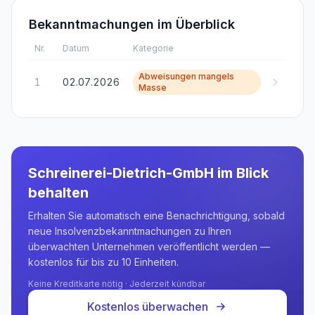
Bekanntmachungen im Überblick
Nr.
Datum
Kategorie
Abweisungen mangels
1
02.07.2026
Masse
Schreinerei-Dietrich-GmbH
im Blick
behalten
Erhalten Sie automatisch eine Benachrichtigung, sobald
neue Insolvenzbekanntmachungen zu Ihren
überwachten Unternehmen veröffentlicht werden —
kostenlos für bis zu 10 Einheiten.
Keine Kreditkarte nötig · Jederzeit kündbar
Kostenlos überwachen