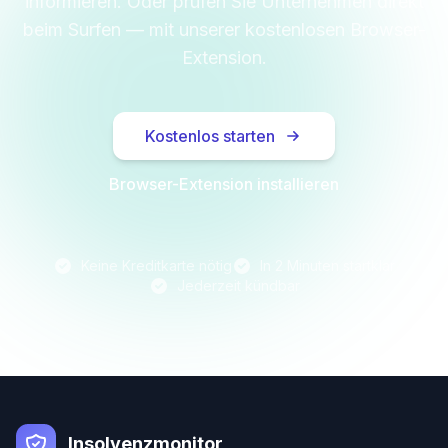
informieren. Oder prüfen Sie Unternehmen direkt
beim Surfen — mit unserer kostenlosen Browser-
Extension.
Kostenlos starten
Browser-Extension installieren
Keine Kreditkarte nötig
In 2 Minuten startklar
Jederzeit kündbar
Insolvenzmonitor