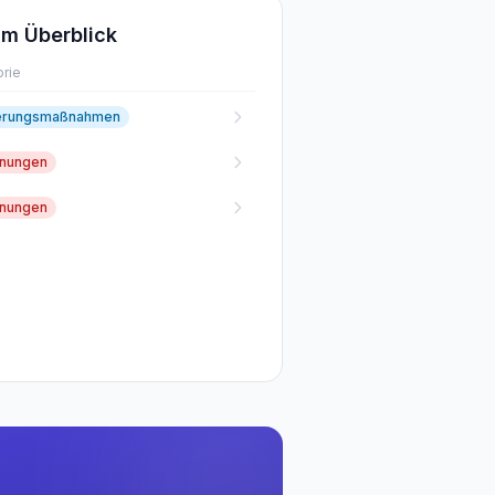
m Überblick
rie
erungsmaßnahmen
fnungen
fnungen