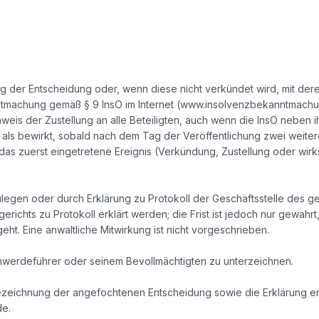
ng der Entscheidung oder, wenn diese nicht verkündet wird, mit de
ntmachung gemäß § 9 InsO im Internet (www.insolvenzbekanntmachun
s der Zustellung an alle Beteiligten, auch wenn die InsO neben i
ilt als bewirkt, sobald nach dem Tag der Veröffentlichung zwei weiter
st das zuerst eingetretene Ereignis (Verkündung, Zustellung oder w
zulegen oder durch Erklärung zu Protokoll der Geschäftsstelle des g
erichts zu Protokoll erklärt werden; die Frist ist jedoch nur gewahrt
t. Eine anwaltliche Mitwirkung ist nicht vorgeschrieben.
werdeführer oder seinem Bevollmächtigten zu unterzeichnen.
ezeichnung der angefochtenen Entscheidung sowie die Erklärung 
de.