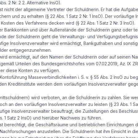
s. 2 Nr. 2 2. Alternative InsO).
ist nicht der allgemeine Vertreter der Schuldnerin. Er hat die Aufg
ern und zu erhalten (§ 22 Abs. 1 Satz 2 Nr. 1 InsO). Der vorläufige 
osten des Verfahrens decken wird (§ 22 Abs. 1 Satz 2 Nr. 3 InsO).
er Bankkonten und über Außenstände der Schuldnerin ganz oder teil
de der Schuldnerin geht die Verwaltungs- und Verfügungsbefugnis 
äufige Insolvenzverwalter wird ermächtigt, Bankguthaben und sonst
elder entgegenzunehmen.
wird ermächtigt, auf den Namen der Schuldnerin oder auf seinen Nam
gemäß Urteilen des Bundesgerichtshofes vom 07.02.2019, Az. IX ZR 
ber diese Konten zu verfügen.
e Kontoführung Masseverbindlichkeiten i. S. v. § 55 Abs. 2 InsO zu be
den Kreditinstitute werden dem vorläufigen Insolvenzverwalter geg
ittschuldnern) wird verboten, an die Schuldnerin zu zahlen. Sie we
h an den vorläufigen Insolvenzverwalter zu leisten (§ 23 Abs. 1 Sat
äufige Insolvenzverwalter beauftragt, die Zustellungen des Beschlu
. 1 Satz 2 InsO) und hierüber Nachweis zu führen.
ist berechtigt, die Geschäftsräume und betrieblichen Einrichtungen d
achforschungen anzustellen. Die Schuldnerin hat ihm Einsicht in d