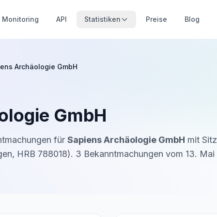
Monitoring
API
Statistiken
Preise
Blog
iens Archäologie GmbH
äologie GmbH
nntmachungen für
Sapiens Archäologie GmbH
mit Sitz
gen
,
HRB 788018
).
3
Bekanntmachung
en
vom
13. Mai