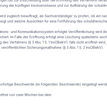
ngen bis zur Entscheidung über die Eröffnung des Verfahrens herau
cherung der künftigen Insolvenzmasse und zur Aufklärung der schul
wird zugleich beauftragt, als Sachverständiger zu prüfen, ob ein n
iegt und welche Aussichten für eine Fortführung des schuldnerisc
ations- und Kommunikationssystem erfolgte Veröffentlichung wird do
hert. Im Falle der Eröffnung erfolgt eine Löschung spätestens se
g des Verfahrens (§ 3 Abs. 1 S. 1 InsOBekV); falls nicht eröffnet wir
eröffentlichten Sicherungsmaßnahme (§ 3 Abs. 1 S. 2 InsOBekV).
sofortige Beschwerde (im Folgenden: Beschwerde) eingelegt werd
otfrist von zwei Wochen bei dem