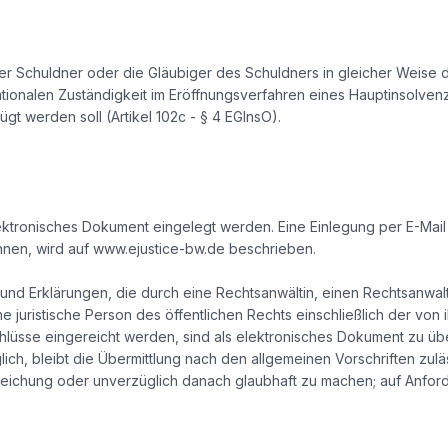
 Schuldner oder die Gläubiger des Schuldners in gleicher Weise 
ationalen Zuständigkeit im Eröffnungsverfahren eines Hauptinsolvenz
t werden soll (Artikel 102c - § 4 EGInsO).
tronisches Dokument eingelegt werden. Eine Einlegung per E-Mail is
önnen, wird auf www.ejustice-bw.de beschrieben.
 und Erklärungen, die durch eine Rechtsanwältin, einen Rechtsanwalt,
juristische Person des öffentlichen Rechts einschließlich der von ihr
sse eingereicht werden, sind als elektronisches Dokument zu überm
ch, bleibt die Übermittlung nach den allgemeinen Vorschriften zul
nreichung oder unverzüglich danach glaubhaft zu machen; auf Anford