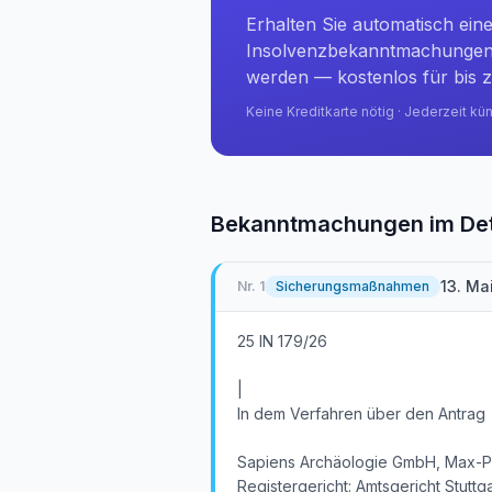
Erhalten Sie automatisch ein
Insolvenzbekanntmachungen 
werden — kostenlos für bis z
Keine Kreditkarte nötig · Jederzeit kü
Bekanntmachungen im Det
13. Ma
Nr.
1
Sicherungsmaßnahmen
25 IN 179/26
|
In dem Verfahren über den Antrag
Sapiens Archäologie GmbH, Max-Pl
Registergericht: Amtsgericht Stuttg