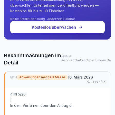
überwachten Unternehmen veröffentlicht werden —
kostenlos für bis zu 10 Einheiten.
Keine Kreditkarte nötig · Jederzeit kündbar
Kostenlos überwachen
Bekanntmachungen im
Quelle:
insolvenzbekanntmachungen.de
Detail
16. März 2026
Nr.
1
Abweisungen mangels Masse
Az.
4 IN 5/26
4 IN 5/26
|
In dem Verfahren über den Antrag d.