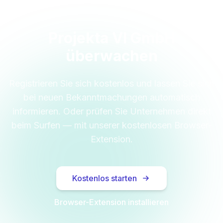
Projekta VI GmbH
überwachen
Registrieren Sie sich kostenlos und lassen Sie sich
bei neuen Bekanntmachungen automatisch
informieren. Oder prüfen Sie Unternehmen direkt
beim Surfen — mit unserer kostenlosen Browser-
Extension.
Kostenlos starten
Browser-Extension installieren