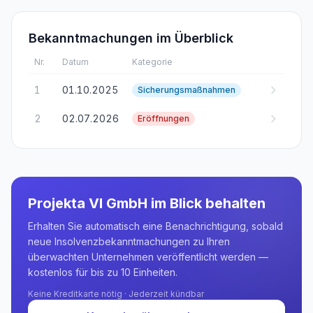
Bekanntmachungen im Überblick
Nr.
Datum
Kategorie
1
01.10.2025
Sicherungsmaßnahmen
2
02.07.2026
Eröffnungen
Projekta VI GmbH
im Blick behalten
Erhalten Sie automatisch eine Benachrichtigung, sobald
neue Insolvenzbekanntmachungen zu Ihren
überwachten Unternehmen veröffentlicht werden —
kostenlos für bis zu 10 Einheiten.
Keine Kreditkarte nötig · Jederzeit kündbar