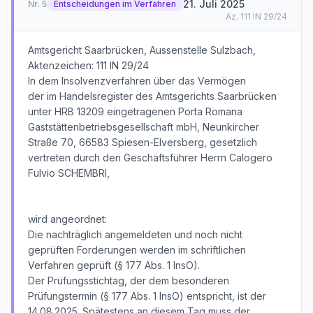
21. Juli 2025
Nr.
5
Entscheidungen im Verfahren
Az.
111 IN 29/24
Amtsgericht Saarbrücken, Aussenstelle Sulzbach,
Aktenzeichen: 111 IN 29/24
In dem Insolvenzverfahren über das Vermögen
der im Handelsregister des Amtsgerichts Saarbrücken
unter HRB 13209 eingetragenen Porta Romana
Gaststättenbetriebsgesellschaft mbH, Neunkircher
Straße 70, 66583 Spiesen-Elversberg, gesetzlich
vertreten durch den Geschäftsführer Herrn Calogero
Fulvio SCHEMBRI,
wird angeordnet:
Die nachträglich angemeldeten und noch nicht
geprüften Forderungen werden im schriftlichen
Verfahren geprüft (§ 177 Abs. 1 InsO).
Der Prüfungsstichtag, der dem besonderen
Prüfungstermin (§ 177 Abs. 1 InsO) entspricht, ist der
14.08.2025. Spätestens an diesem Tag muss der