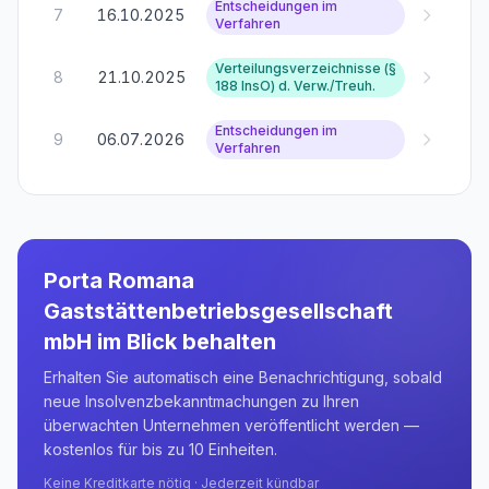
Entscheidungen im
7
16.10.2025
Verfahren
Verteilungsverzeichnisse (§
8
21.10.2025
188 InsO) d. Verw./Treuh.
Entscheidungen im
9
06.07.2026
Verfahren
Porta Romana
Gaststättenbetriebsgesellschaft
mbH
im Blick behalten
Erhalten Sie automatisch eine Benachrichtigung, sobald
neue Insolvenzbekanntmachungen zu Ihren
überwachten Unternehmen veröffentlicht werden —
kostenlos für bis zu 10 Einheiten.
Keine Kreditkarte nötig · Jederzeit kündbar