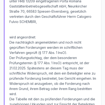
unter HRB 13209 eingetragenen Porta Romana
Gaststättenbetriebsgesellschaft mbH, Neunkircher
Straße 70, 66583 Spiesen-Elversberg, gesetzlich
vertreten durch den Geschäftsführer Herrn Calogero
Fulvio SCHEMBRI,
wird angeordnet:
Die nachträglich angemeldeten und noch nicht
geprüften Forderungen werden im schriftlichen
Verfahren geprüft (§ 177 Abs. 1 InsO).
Der Prüfungsstichtag, der dem besonderen
Prüfungstermin (§ 177 Abs. 1 InsO) entspricht, ist der
21.02.2025. Spätestens an diesem Tag muss der
schriftliche Widerspruch, mit dem ein Beteiligter eine zu
prüfende Forderung bestreitet, bei Gericht eingehen. Im
Widerspruch ist anzugeben, ob die Forderung nach
ihrem Grund, ihrem Betrag oder ihrem Rang bestritten
wird.
Die Tabelle mit den zu prüfenden Forderungen und die
zugehörigen Urkunden sind zur Einsicht der Beteiligten