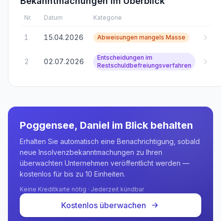
Bekanntmachungen im Überblick
Nr.
Datum
Kategorie
1
15.04.2026
Abweisungen mangels Masse
Entscheidungen im
2
02.07.2026
Restschuldbefreiungsverfahren
Poggensee, Daniel
im Blick behalten
Erhalten Sie automatisch eine Benachrichtigung, sobald
neue Insolvenzbekanntmachungen zu Ihren
überwachten Unternehmen veröffentlicht werden —
kostenlos für bis zu 10 Einheiten.
Keine Kreditkarte nötig · Jederzeit kündbar
Kostenlos überwachen