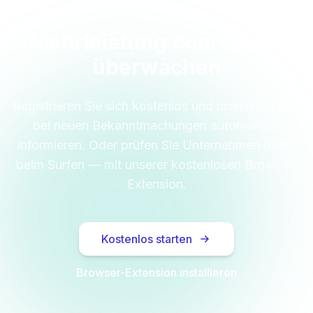
Mehrleistung.com GmbH
überwachen
Registrieren Sie sich kostenlos und lassen Sie sich
bei neuen Bekanntmachungen automatisch
informieren. Oder prüfen Sie Unternehmen direkt
beim Surfen — mit unserer kostenlosen Browser-
Extension.
Kostenlos starten
Browser-Extension installieren