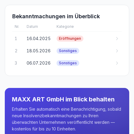
Bekanntmachungen im Überblick
Nr.
Datum
Kategorie
1
16.04.2025
Eröffnungen
2
18.05.2026
Sonstiges
3
06.07.2026
Sonstiges
MAXX ART GmbH
im Blick behalten
Erhalten Sie automatisch eine Benachrichtigung, sobald
neue Insolvenzbekanntmachungen zu Ihren
überwachten Unternehmen veröffentlicht werden —
kostenlos für bis zu 10 Einheiten.