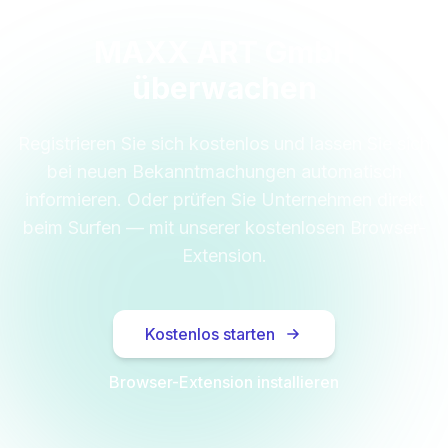
MAXX ART GmbH
überwachen
Registrieren Sie sich kostenlos und lassen Sie sich
bei neuen Bekanntmachungen automatisch
informieren. Oder prüfen Sie Unternehmen direkt
beim Surfen — mit unserer kostenlosen Browser-
Extension.
Kostenlos starten
Browser-Extension installieren