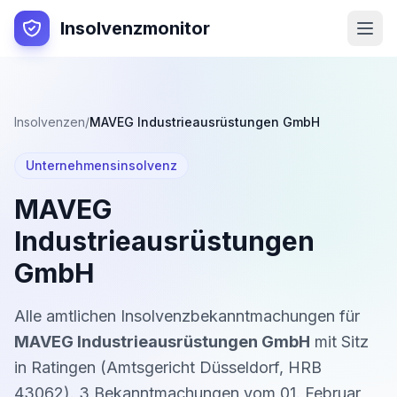
Insolvenzmonitor
Insolvenzen
/
MAVEG Industrieausrüstungen GmbH
Unternehmensinsolvenz
MAVEG
Industrieausrüstungen
GmbH
Alle amtlichen Insolvenzbekanntmachungen für
MAVEG Industrieausrüstungen GmbH
mit Sitz
in
Ratingen
(
Amtsgericht Düsseldorf
,
HRB
43062
).
3
Bekanntmachung
en
vom
01. Februar