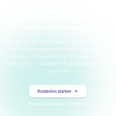
MAVEG
Industrieausrüstungen
GmbH überwachen
Registrieren Sie sich kostenlos und lassen Sie sich
bei neuen Bekanntmachungen automatisch
informieren. Oder prüfen Sie Unternehmen direkt
beim Surfen — mit unserer kostenlosen Browser-
Extension.
Kostenlos starten
Browser-Extension installieren