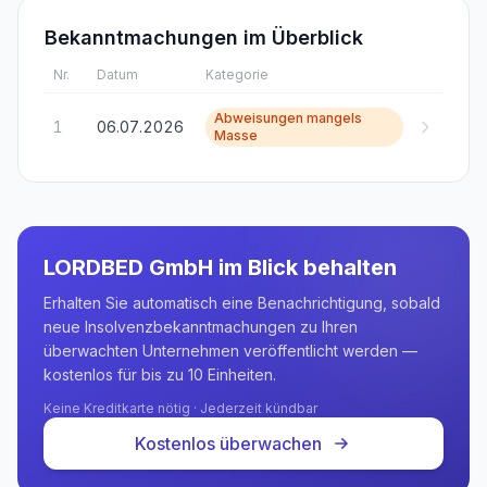
Bekanntmachungen im Überblick
Nr.
Datum
Kategorie
Abweisungen mangels
1
06.07.2026
Masse
LORDBED GmbH
im Blick behalten
Erhalten Sie automatisch eine Benachrichtigung, sobald
neue Insolvenzbekanntmachungen zu Ihren
überwachten Unternehmen veröffentlicht werden —
kostenlos für bis zu 10 Einheiten.
Keine Kreditkarte nötig · Jederzeit kündbar
Kostenlos überwachen