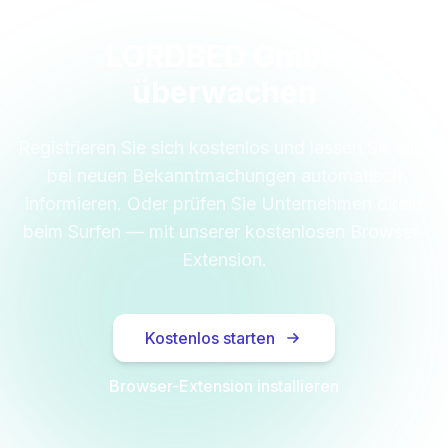
LORDBED GmbH
überwachen
Registrieren Sie sich kostenlos und lassen Sie sich
bei neuen Bekanntmachungen automatisch
informieren. Oder prüfen Sie Unternehmen direkt
beim Surfen — mit unserer kostenlosen Browser-
Extension.
Kostenlos starten
Browser-Extension installieren