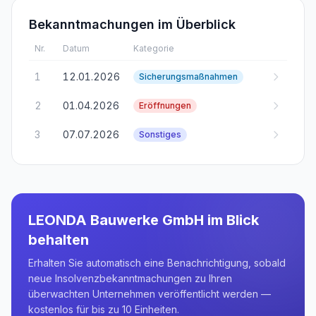
Bekanntmachungen im Überblick
Nr.
Datum
Kategorie
1
12.01.2026
Sicherungsmaßnahmen
2
01.04.2026
Eröffnungen
3
07.07.2026
Sonstiges
LEONDA Bauwerke GmbH
im Blick
behalten
Erhalten Sie automatisch eine Benachrichtigung, sobald
neue Insolvenzbekanntmachungen zu Ihren
überwachten Unternehmen veröffentlicht werden —
kostenlos für bis zu 10 Einheiten.