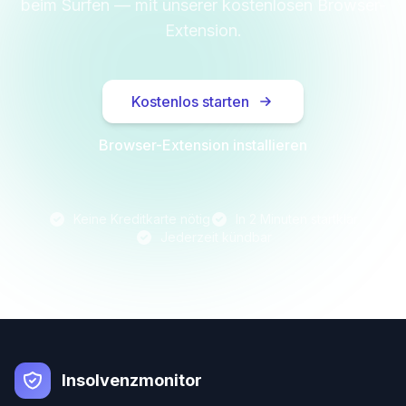
beim Surfen — mit unserer kostenlosen Browser-
Extension.
Kostenlos starten
Browser-Extension installieren
Keine Kreditkarte nötig
In 2 Minuten startklar
Jederzeit kündbar
Insolvenzmonitor