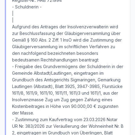
Register-Nr.: HRB 721994
- Schuldnerin -
|
|
Aufgrund des Antrages der Insolvenzverwalterin wird
zur Beschlussfassung der Gläubigerversammlung über
Gemäß § 160 Abs. 2 Ziff. 1 InsO wird die Zustimmung der
Gläubigerversammlung im schriftlichen Verfahren zu
den nachfolgend bezeichneten besonders
bedeutsamen Rechtshandlungen beantragt:
- Freigabe des Grundvermögens der Schuldnerin in der
Gemeinde Albstadt/Lautlingen, eingetragen im
Grundbuch des Amtsgerichts Sigmaringen, Gemarkung
Lautlingen (Albstadt), Blatt 3925, 3947-3985, Flurstücke
1611/8, 1611/9, 1611/10, 1611/11, 1611/3 und 1611/1, aus der
Insolvenzmasse Zug um Zug gegen Zahlung eines
Kostenbeitrages in Höhe von 90.000,00 € zugunsten
der Masse.
- Zustimmung zum Kaufvertrag vom 23.03.2026 Notar
UR Nr. 383/2026 zur Veräußerung der Wohneinheit Nr. B
2, eingetragen im Grundbuch von Überlingen, Blatt