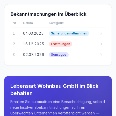
Bekanntmachungen im Überblick
Nr.
Datum
Kategorie
1
04.03.2025
Sicherungsmaßnahmen
2
16.12.2025
Eröffnungen
3
02.07.2026
Sonstiges
Lebensart Wohnbau GmbH
im Blick
behalten
Erhalten Sie automatisch eine Benachrichtigung, sobald
neue Insolvenzbekanntmachungen zu Ihren
überwachten Unternehmen veröffentlicht werden —