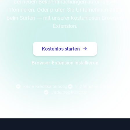
bei neuen Bekanntmachungen automatisch
informieren. Oder prüfen Sie Unternehmen direkt
beim Surfen — mit unserer kostenlosen Browser-
Extension.
Kostenlos starten
Browser-Extension installieren
Keine Kreditkarte nötig
In 2 Minuten startklar
Jederzeit kündbar