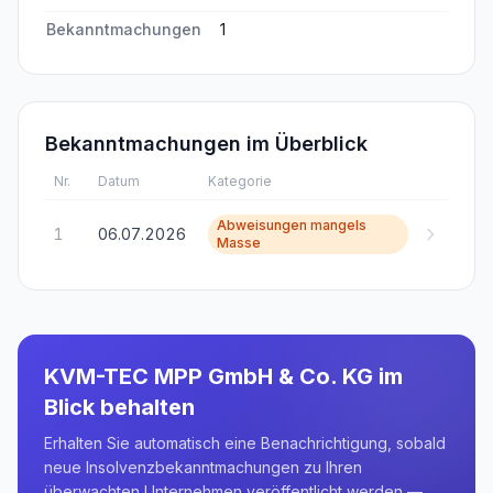
Bekanntmachungen
1
Bekanntmachungen im Überblick
Nr.
Datum
Kategorie
Abweisungen mangels
1
06.07.2026
Masse
KVM-TEC MPP GmbH & Co. KG
im
Blick behalten
Erhalten Sie automatisch eine Benachrichtigung, sobald
neue Insolvenzbekanntmachungen zu Ihren
überwachten Unternehmen veröffentlicht werden —