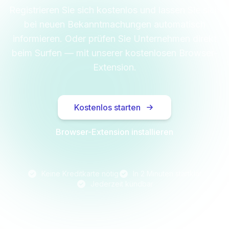
Registrieren Sie sich kostenlos und lassen Sie sich
bei neuen Bekanntmachungen automatisch
informieren. Oder prüfen Sie Unternehmen direkt
beim Surfen — mit unserer kostenlosen Browser-
Extension.
Kostenlos starten
Browser-Extension installieren
Keine Kreditkarte nötig
In 2 Minuten startklar
Jederzeit kündbar