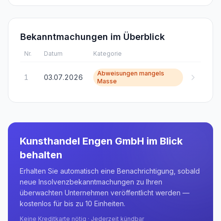
Bekanntmachungen im Überblick
Nr.
Datum
Kategorie
Abweisungen mangels
1
03.07.2026
Masse
Kunsthandel Engen GmbH
im Blick
behalten
Erhalten Sie automatisch eine Benachrichtigung, sobald
neue Insolvenzbekanntmachungen zu Ihren
überwachten Unternehmen veröffentlicht werden —
kostenlos für bis zu 10 Einheiten.
Keine Kreditkarte nötig · Jederzeit kündbar