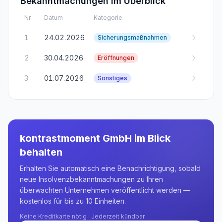
Bekanntmachungen im Überblick
Nr.
Datum
Kategorie
1
24.02.2026
Sicherungsmaßnahmen
2
30.04.2026
Eröffnungen
3
01.07.2026
Sonstiges
kontrastmoment GmbH
im Blick
behalten
Erhalten Sie automatisch eine Benachrichtigung, sobald
neue Insolvenzbekanntmachungen zu Ihren
überwachten Unternehmen veröffentlicht werden —
kostenlos für bis zu 10 Einheiten.
Keine Kreditkarte nötig · Jederzeit kündbar