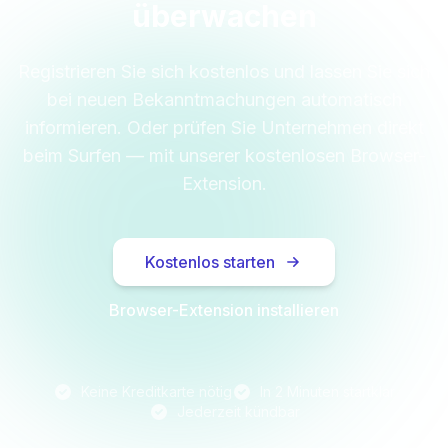
überwachen
Registrieren Sie sich kostenlos und lassen Sie sich
bei neuen Bekanntmachungen automatisch
informieren. Oder prüfen Sie Unternehmen direkt
beim Surfen — mit unserer kostenlosen Browser-
Extension.
Kostenlos starten
Browser-Extension installieren
Keine Kreditkarte nötig
In 2 Minuten startklar
Jederzeit kündbar