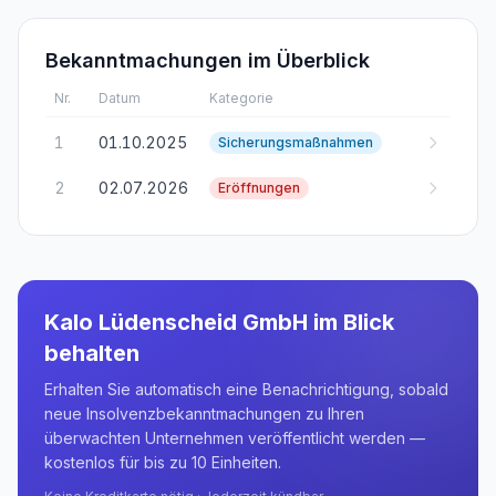
Bekanntmachungen im Überblick
Nr.
Datum
Kategorie
1
01.10.2025
Sicherungsmaßnahmen
2
02.07.2026
Eröffnungen
Kalo Lüdenscheid GmbH
im Blick
behalten
Erhalten Sie automatisch eine Benachrichtigung, sobald
neue Insolvenzbekanntmachungen zu Ihren
überwachten Unternehmen veröffentlicht werden —
kostenlos für bis zu 10 Einheiten.