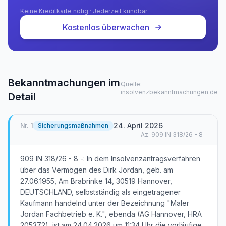
Keine Kreditkarte nötig · Jederzeit kündbar
Kostenlos überwachen
Bekanntmachungen im
Quelle:
insolvenzbekanntmachungen.de
Detail
24. April 2026
Nr.
1
Sicherungsmaßnahmen
Az.
909 IN 318/26 - 8 -
909 IN 318/26 - 8 -: In dem Insolvenzantragsverfahren
über das Vermögen des Dirk Jordan, geb. am
27.06.1955, Am Brabrinke 14, 30519 Hannover,
DEUTSCHLAND, selbstständig als eingetragener
Kaufmann handelnd unter der Bezeichnung "Maler
Jordan Fachbetrieb e. K.", ebenda (AG Hannover, HRA
205372), ist am 24.04.2026 um 11:34 Uhr die vorläufige