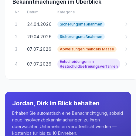
Bekanntmachungen im Überblick
Nr.
Datum
Kategorie
1
24.04.2026
Sicherungsmaßnahmen
2
29.04.2026
Sicherungsmaßnahmen
3
07.07.2026
Abweisungen mangels Masse
Entscheidungen im
4
07.07.2026
Restschuldbefreiungsverfahren
Jordan, Dirk
im Blick behalten
Erhalten Sie automatisch eine Benachrichtigung, sobald
neue Insolvenzbekanntmachungen zu Ihren
überwachten Unternehmen veröffentlicht werden —
kostenlos für bis zu 10 Einheiten.