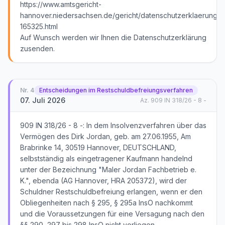
https://www.amtsgericht-
hannover.niedersachsen.de/gericht/datenschutzerklaerung/d
165325.html
Auf Wunsch werden wir Ihnen die Datenschutzerklärung
zusenden.
Nr.
4
Entscheidungen im Restschuldbefreiungsverfahren
07. Juli 2026
Az.
909 IN 318/26 - 8 -
909 IN 318/26 - 8 -: In dem Insolvenzverfahren über das
Vermögen des Dirk Jordan, geb. am 27.06.1955, Am
Brabrinke 14, 30519 Hannover, DEUTSCHLAND,
selbstständig als eingetragener Kaufmann handelnd
unter der Bezeichnung "Maler Jordan Fachbetrieb e.
K.", ebenda (AG Hannover, HRA 205372), wird der
Schuldner Restschuldbefreiung erlangen, wenn er den
Obliegenheiten nach § 295, § 295a InsO nachkommt
und die Voraussetzungen für eine Versagung nach den
§§ 290, 297 bis 298 InsO nicht vorliegen.