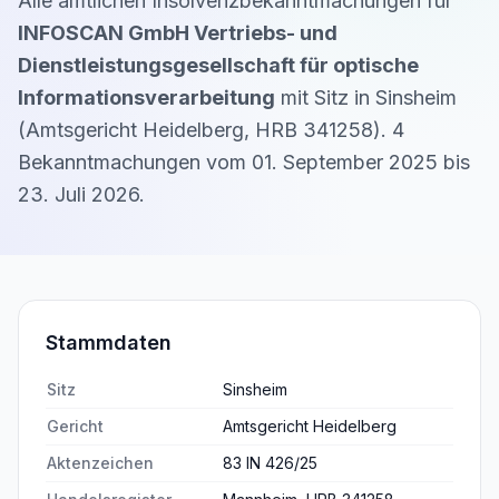
Alle amtlichen Insolvenzbekanntmachungen für
INFOSCAN GmbH Vertriebs- und
Dienstleistungsgesellschaft für optische
Informationsverarbeitung
mit Sitz in
Sinsheim
(
Amtsgericht Heidelberg
,
HRB 341258
).
4
Bekanntmachung
en
vom
01. September 2025
bis
23. Juli 2026
.
Stammdaten
Sitz
Sinsheim
Gericht
Amtsgericht Heidelberg
Aktenzeichen
83 IN 426/25