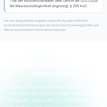
- hat der Insolvenzverwalter dem Gericht am 02.07.2026
die Masseunzulänglichkeit angezeigt, § 208 InsO.
Die hier dargestellten Angaben stammen aus den amtlichen
Insolvenzbekanntmachungen der deutschen Insolvenzgerichte und
dienen ausschließlich Informationszwecken.
Immoprosa GmbH & Co. KG
überwachen
Registrieren Sie sich kostenlos und lassen Sie sich
bei neuen Bekanntmachungen automatisch
informieren. Oder prüfen Sie Unternehmen direkt
beim Surfen — mit unserer kostenlosen Browser-