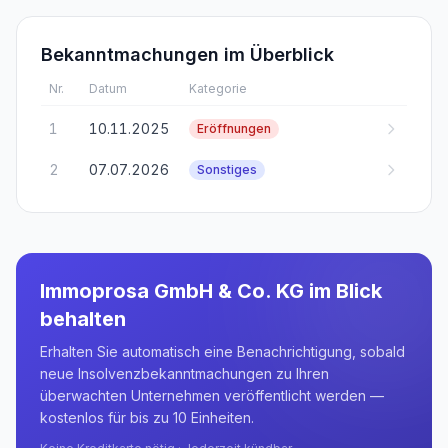
Bekanntmachungen im Überblick
Nr.
Datum
Kategorie
1
10.11.2025
Eröffnungen
2
07.07.2026
Sonstiges
Immoprosa GmbH & Co. KG
im Blick
behalten
Erhalten Sie automatisch eine Benachrichtigung, sobald
neue Insolvenzbekanntmachungen zu Ihren
überwachten Unternehmen veröffentlicht werden —
kostenlos für bis zu 10 Einheiten.