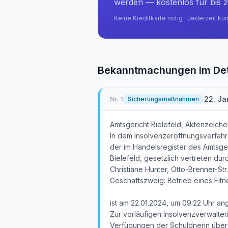
werden — kostenlos für bis z
Keine Kreditkarte nötig · Jederzeit kü
Bekanntmachungen im Det
22. Ja
Nr.
1
Sicherungsmaßnahmen
Amtsgericht Bielefeld, Aktenzeiche
In dem Insolvenzeröffnungsverfah
der im Handelsregister des Amtsge
Bielefeld, gesetzlich vertreten dur
Christiane Hunter, Otto-Brenner-Str
Geschäftszweig: Betrieb eines Fitn
ist am 22.01.2024, um 09:22 Uhr an
Zur vorläufigen Insolvenzverwalteri
Verfügungen der Schuldnerin über 