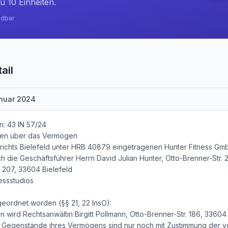
u 10 Einheiten.
ndbar
ail
nuar 2024
n: 43 IN 57/24
ren über das Vermögen
richts Bielefeld unter HRB 40879 eingetragenen Hunter Fitness Gmb
ch die Geschäftsführer Herrn David Julian Hunter, Otto-Brenner-Str.
. 207, 33604 Bielefeld
essstudios
geordnet worden (§§ 21, 22 InsO):
n wird Rechtsanwältin Birgitt Pollmann, Otto-Brenner-Str. 186, 33604 B
Gegenstände ihres Vermögens sind nur noch mit Zustimmung der vo