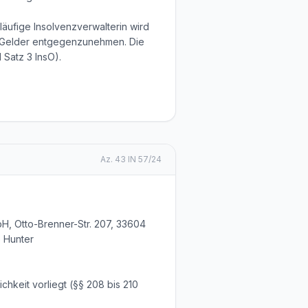
läufige Insolvenzverwalterin wird
e Gelder entgegenzunehmen. Die
 Satz 3 InsO).
Az.
43 IN 57/24
H, Otto-Brenner-Str. 207, 33604
e Hunter
chkeit vorliegt (§§ 208 bis 210