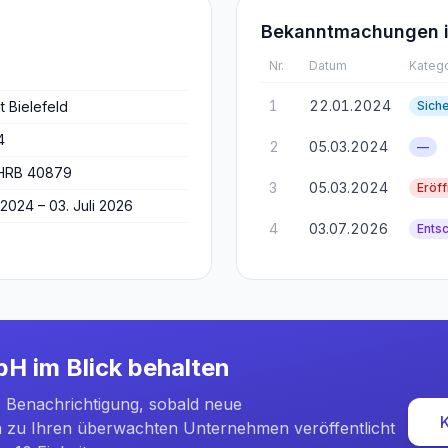
Bekanntmachungen i
Nr.
Datum
Katego
1
22.01.2024
t Bielefeld
Sich
4
2
05.03.2024
—
 HRB 40879
3
05.03.2024
Eröf
 2024 – 03. Juli 2026
4
03.07.2026
Ents
mbH
im Blick behalten
e Benachrichtigung, sobald neue
zu Ihren überwachten Unternehmen veröffentlicht