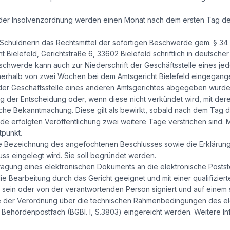
der Insolvenzordnung werden einen Monat nach dem ersten Tag der
chuldnerin das Rechtsmittel der sofortigen Beschwerde gem. § 34 A
 Bielefeld, Gerichtstraße 6, 33602 Bielefeld schriftlich in deutsche
schwerde kann auch zur Niederschrift der Geschäftsstelle eines jed
erhalb von zwei Wochen bei dem Amtsgericht Bielefeld eingegangen
 der Geschäftsstelle eines anderen Amtsgerichtes abgegeben wurde
ng der Entscheidung oder, wenn diese nicht verkündet wird, mit de
iche Bekanntmachung. Diese gilt als bewirkt, sobald nach dem Tag d
erfolgten Veröffentlichung zwei weitere Tage verstrichen sind. 
tpunkt.
 Bezeichnung des angefochtenen Beschlusses sowie die Erklärung 
s eingelegt wird. Sie soll begründet werden.
ragung eines elektronischen Dokuments an die elektronische Postste
e Bearbeitung durch das Gericht geeignet und mit einer qualifiziert
sein oder von der verantwortenden Person signiert und auf einem
 der Verordnung über die technischen Rahmenbedingungen des el
Behördenpostfach (BGBl. I, S.3803) eingereicht werden. Weitere Inf