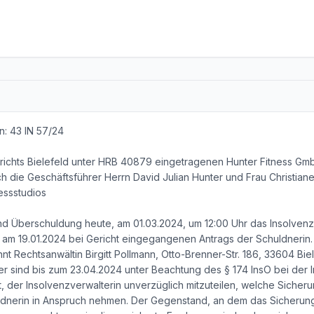
n: 43 IN 57/24
richts Bielefeld unter HRB 40879 eingetragenen Hunter Fitness Gmb
ch die Geschäftsführer Herrn David Julian Hunter und Frau Christian
essstudios
d Überschuldung heute, am 01.03.2024, um 12:00 Uhr das Insolvenz
s am 19.01.2024 bei Gericht eingegangenen Antrags der Schuldnerin.
nt Rechtsanwältin Birgitt Pollmann, Otto-Brenner-Str. 186, 33604 Biel
r sind bis zum 23.04.2024 unter Beachtung des § 174 InsO bei der 
, der Insolvenzverwalterin unverzüglich mitzuteilen, welche Sicher
dnerin in Anspruch nehmen. Der Gegenstand, an dem das Sicherungs