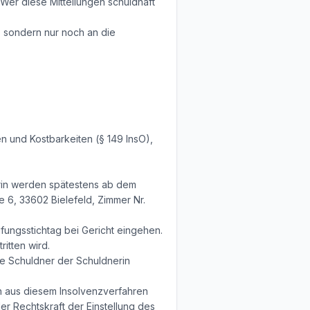
Wer diese Mitteilungen schuldhaft
, sondern nur noch an die
n und Kostbarkeiten (§ 149 InsO),
erin werden spätestens ab dem
ße 6, 33602 Bielefeld, Zimmer Nr.
üfungsstichtag bei Gericht eingehen.
itten wird.
ie Schuldner der Schuldnerin
n aus diesem Insolvenzverfahren
r Rechtskraft der Einstellung des