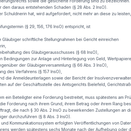
erungsrechts sowie die gesicherte Forderung sind zu bezeichnen. 
für den daraus entstehenden Schaden (§ 28 Abs. 2 InsO).
Schuldnerin hat, wird aufgefordert, nicht mehr an diese zu leisten
ungstermin (§ 29, 156, 176 InsO) entspricht, ist
 Gläubiger schriftliche Stellungnahmen bei Gericht einreichen
rin,
eibehaltung des Gläubigerausschusses (§ 68 InsO),
den Bedingungen zur Anlage und Hinterlegung von Geld, Wertpapiere
genüber der Gläubigerversammlung (§ 66 Abs. 3 InsO),
ang des Verfahrens (§ 157 InsO),
nd die Anmeldeunterlagen sowie der Bericht der Insolvenzverwalt
gten auf der Geschäftsstelle des Amtsgerichts Bielefeld, Gerichtstra
dem ein Beteiligter eine Forderung bestreitet, muss spätestens am Pr
die Forderung nach ihrem Grund, ihrem Betrag oder ihrem Rang bestr
ftragt, die nach § 30 Abs. 2 InsO zu bewirkenden Zustellungen an d
iger durchzuführen (§ 8 Abs. 3 InsO).
s- und Kommunikationssystem erfolgten Veröffentlichungen von Date
ahrens werden spätestens sechs Monate nach der Aufhebung oder de