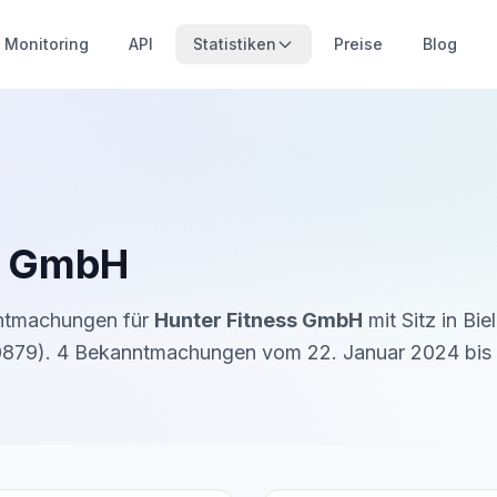
Monitoring
API
Statistiken
Preise
Blog
s GmbH
nntmachungen für
Hunter Fitness GmbH
mit Sitz in
Bie
0879
).
4
Bekanntmachung
en
vom
22. Januar 2024
bis