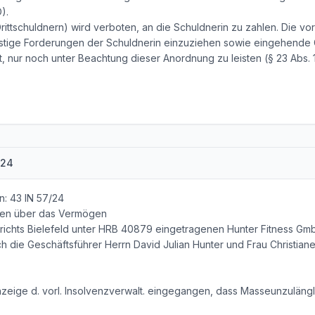
O).
ittschuldnern) wird verboten, an die Schuldnerin zu zahlen. Die vor
stige Forderungen der Schuldnerin einzuziehen sowie eingehend
, nur noch unter Beachtung dieser Anordnung zu leisten (§ 23 Abs. 1
024
n: 43 IN 57/24
ren über das Vermögen
richts Bielefeld unter HRB 40879 eingetragenen Hunter Fitness Gmb
ch die Geschäftsführer Herrn David Julian Hunter und Frau Christian
nzeige d. vorl. Insolvenzverwalt. eingegangen, dass Masseunzulängli