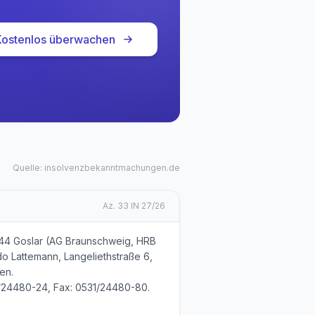
Kostenlos überwachen
Quelle: insolvenzbekanntmachungen.de
Az.
33 IN 27/26
644 Goslar (AG Braunschweig, HRB
Udo Lattemann, Langeliethstraße 6,
en.
31/24480-24, Fax: 0531/24480-80.