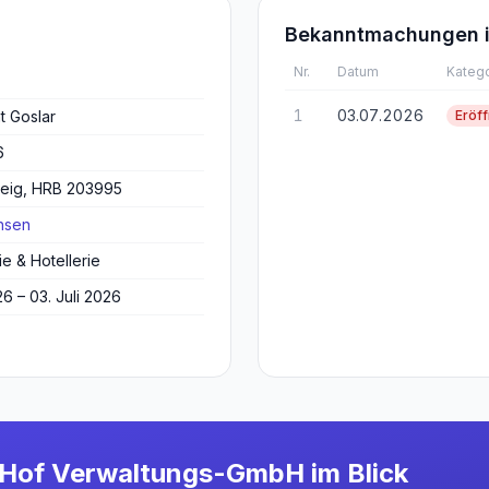
Bekanntmachungen i
Nr.
Datum
Katego
1
03.07.2026
t Goslar
Eröf
6
eig, HRB 203995
hsen
e & Hotellerie
26 – 03. Juli 2026
r Hof Verwaltungs-GmbH
im Blick