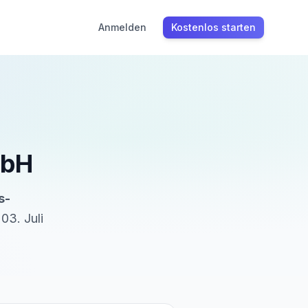
Anmelden
Kostenlos starten
mbH
s-
03. Juli