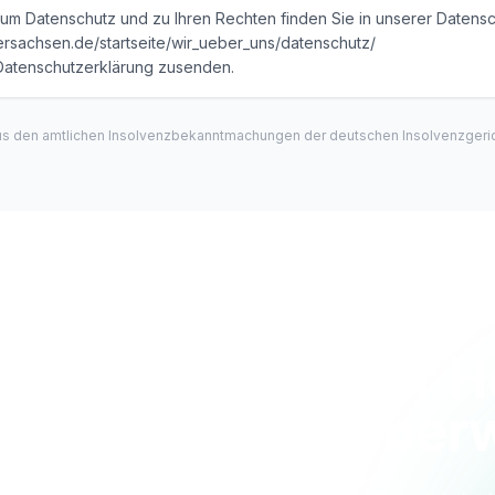
zum Datenschutz und zu Ihren Rechten finden Sie in unserer Datensc
ersachsen.de/startseite/wir_ueber_uns/datenschutz/
Datenschutzerklärung zusenden.
us den amtlichen Insolvenzbekanntmachungen der deutschen Insolvenzgeric
otel Hahnenkleer H
ltungs-GmbH über