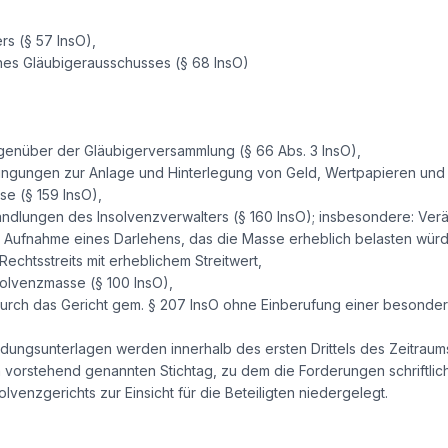
rs (§ 57 InsO),
nes Gläubigerausschusses (§ 68 InsO)
nüber der Gläubigerversammlung (§ 66 Abs. 3 InsO),
dingungen zur Anlage und Hinterlegung von Geld, Wertpapieren und 
e (§ 159 InsO),
dlungen des Insolvenzverwalters (§ 160 InsO); insbesondere: Ve
e Aufnahme eines Darlehens, das die Masse erheblich belasten wü
chtsstreits mit erheblichem Streitwert,
solvenzmasse (§ 100 InsO),
 durch das Gericht gem. § 207 InsO ohne Einberufung einer besond
ldungsunterlagen werden innerhalb des ersten Drittels des Zeitrau
 vorstehend genannten Stichtag, zu dem die Forderungen schriftlic
solvenzgerichts zur Einsicht für die Beteiligten niedergelegt.