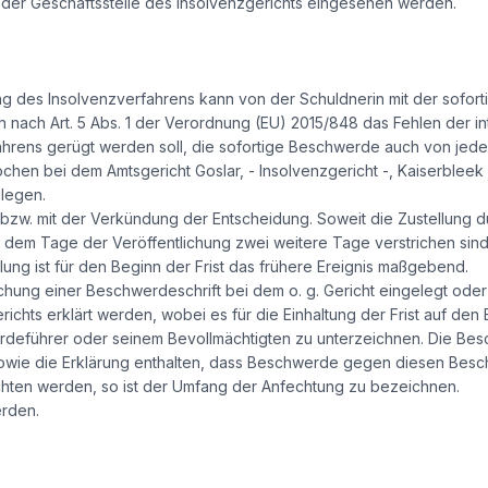
n der Geschäftsstelle des Insolvenzgerichts eingesehen werden.
ng des Insolvenzverfahrens kann von der Schuldnerin mit der sofo
nach Art. 5 Abs. 1 der Verordnung (EU) 2015/848 das Fehlen der int
hrens gerügt werden soll, die sofortige Beschwerde auch von jede
Wochen bei dem Amtsgericht Goslar, - Insolvenzgericht -, Kaiserbleek 
legen.
ng bzw. mit der Verkündung der Entscheidung. Soweit die Zustellung
ch dem Tage der Veröffentlichung zwei weitere Tage verstrichen sind. 
ng ist für den Beginn der Frist das frühere Ereignis maßgebend.
hung einer Beschwerdeschrift bei dem o. g. Gericht eingelegt oder
ichts erklärt werden, wobei es für die Einhaltung der Frist auf den 
rdeführer oder seinem Bevollmächtigten zu unterzeichnen. Die B
ie die Erklärung enthalten, dass Beschwerde gegen diesen Beschlu
chten werden, so ist der Umfang der Anfechtung zu bezeichnen.
rden.