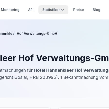
Monitoring
API
Statistiken
Preise
Blog
hnenkleer Hof Verwaltungs-GmbH
kleer Hof Verwaltungs-G
nntmachungen für
Hotel Hahnenkleer Hof Verwaltung
ericht Goslar
,
HRB 203995
).
1
Bekanntmachung
vom