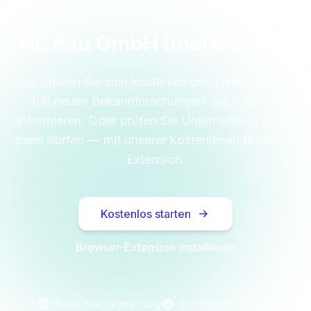
HE Bau GmbH überwachen
Registrieren Sie sich kostenlos und lassen Sie sich
bei neuen Bekanntmachungen automatisch
informieren. Oder prüfen Sie Unternehmen direkt
beim Surfen — mit unserer kostenlosen Browser-
Extension.
Kostenlos starten
Browser-Extension installieren
Keine Kreditkarte nötig
In 2 Minuten startklar