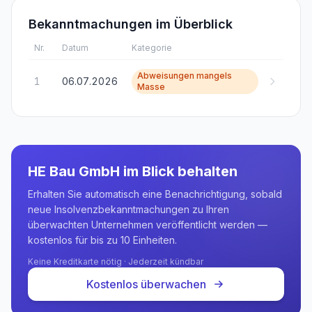
Bekanntmachungen im Überblick
Nr.
Datum
Kategorie
Abweisungen mangels
1
06.07.2026
Masse
HE Bau GmbH
im Blick behalten
Erhalten Sie automatisch eine Benachrichtigung, sobald
neue Insolvenzbekanntmachungen zu Ihren
überwachten Unternehmen veröffentlicht werden —
kostenlos für bis zu 10 Einheiten.
Keine Kreditkarte nötig · Jederzeit kündbar
Kostenlos überwachen