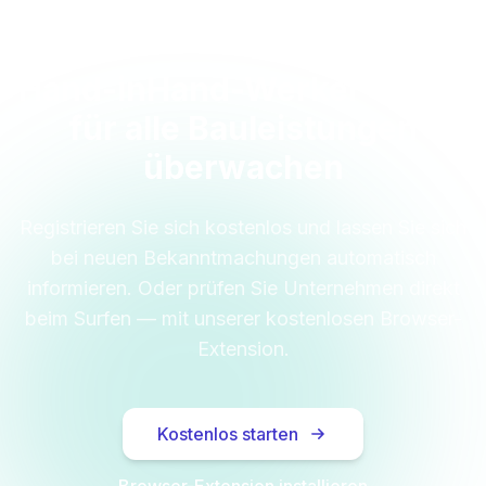
Hand-inHand-Werker GmbH
für alle Bauleistungen
überwachen
Registrieren Sie sich kostenlos und lassen Sie sich
bei neuen Bekanntmachungen automatisch
informieren. Oder prüfen Sie Unternehmen direkt
beim Surfen — mit unserer kostenlosen Browser-
Extension.
Kostenlos starten