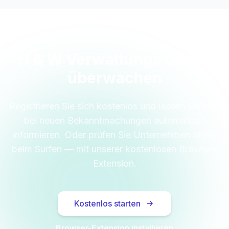
H & W Verwaltungs GmbH
überwachen
Registrieren Sie sich kostenlos und lassen Sie sich
bei neuen Bekanntmachungen automatisch
informieren. Oder prüfen Sie Unternehmen direkt
beim Surfen — mit unserer kostenlosen Browser-
Extension.
Kostenlos starten
Browser-Extension installieren