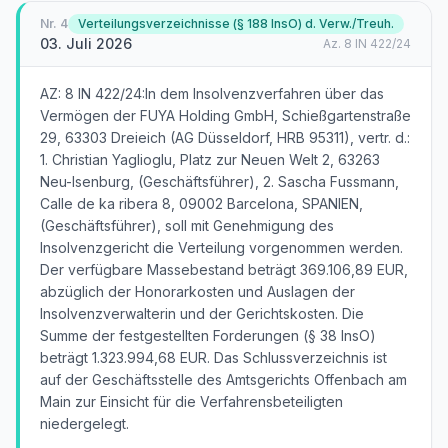
Nr.
4
Verteilungsverzeichnisse (§ 188 InsO) d. Verw./Treuh.
03. Juli 2026
Az.
8 IN 422/24
AZ: 8 IN 422/24:In dem Insolvenzverfahren über das
Vermögen der FUYA Holding GmbH, Schießgartenstraße
29, 63303 Dreieich (AG Düsseldorf, HRB 95311), vertr. d.:
1. Christian Yaglioglu, Platz zur Neuen Welt 2, 63263
Neu-Isenburg, (Geschäftsführer), 2. Sascha Fussmann,
Calle de ka ribera 8, 09002 Barcelona, SPANIEN,
(Geschäftsführer), soll mit Genehmigung des
Insolvenzgericht die Verteilung vorgenommen werden.
Der verfügbare Massebestand beträgt 369.106,89 EUR,
abzüglich der Honorarkosten und Auslagen der
Insolvenzverwalterin und der Gerichtskosten. Die
Summe der festgestellten Forderungen (§ 38 InsO)
beträgt 1.323.994,68 EUR. Das Schlussverzeichnis ist
auf der Geschäftsstelle des Amtsgerichts Offenbach am
Main zur Einsicht für die Verfahrensbeteiligten
niedergelegt.