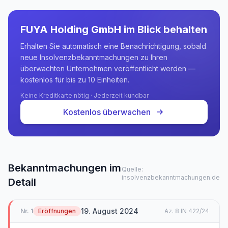
FUYA Holding GmbH
im Blick behalten
Erhalten Sie automatisch eine Benachrichtigung, sobald
neue Insolvenzbekanntmachungen zu Ihren
überwachten Unternehmen veröffentlicht werden —
kostenlos für bis zu 10 Einheiten.
Keine Kreditkarte nötig · Jederzeit kündbar
Kostenlos überwachen
Bekanntmachungen im
Quelle:
insolvenzbekanntmachungen.de
Detail
19. August 2024
Nr.
1
Eröffnungen
Az.
8 IN 422/24