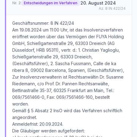
20. August 2024
Nr.
2
Entscheidungen im Verfahren
Az.
8 IN 422/24
Geschäftsnummer: 8 IN 422/24
Am 19.08.2024 um 11:00 Uhr, ist das Insolvenzverfahren
eröffnet worden über das Vermögen der FUYA Holding
GmbH, Schießgartenstraße 29, 63303 Dreieich (AG
Düsseldorf, HRB 95311), vertr. d.: 1. Christian Yaglioglu,
Schießgartenstraße 29, 63303 Dreieich,
(Geschäftsführer), 2. Sascha Fussmann, Calle de ka
ribera 8, 09002 Barcelona, Spanien, (Geschäftsführer),
Zur Insolvenzverwalterin ist Rechtsanwältin Dr. Susanne
Riedemann, c/o Prof. Dr. Pannen Rechtsanwälte,
Bettinastraße 35-37, 60325 Frankfurt am Main, Tel.:
069/7561466-0, Fax: 069/7561466-160, bestellt
worden.
Gemäß § 5 Absatz 2 InsO wird das Verfahren schriftlich
angeordnet.
Anmeldefrist: 20.09.2024.
Die Gläubiger werden aufgefordert: