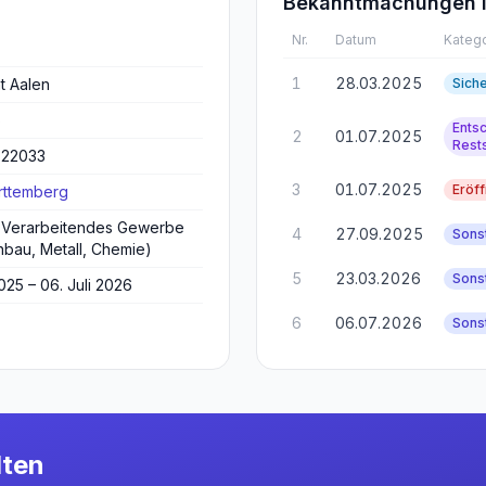
Bekanntmachungen i
Nr.
Datum
Katego
1
28.03.2025
t Aalen
Sich
5
Ents
2
01.07.2025
Rest
722033
3
01.07.2025
Eröf
ttemberg
& Verarbeitendes Gewerbe
4
27.09.2025
Sons
bau, Metall, Chemie)
5
23.03.2026
Sons
025 – 06. Juli 2026
6
06.07.2026
Sons
lten