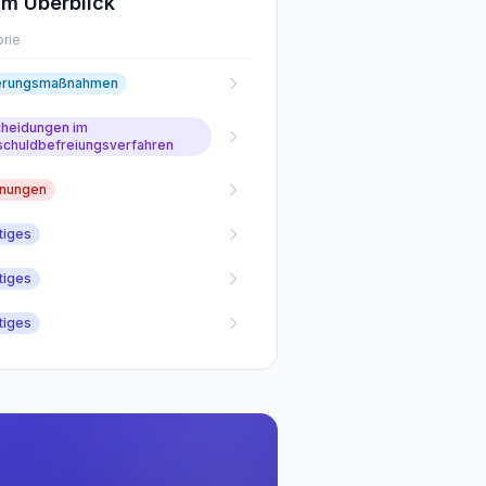
m Überblick
rie
erungsmaßnahmen
cheidungen im
schuldbefreiungsverfahren
fnungen
tiges
tiges
tiges