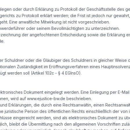
zulegen oder durch Erklärung zu Protokoll der Geschäftsstelle des g
erichts zu Protokoll erklärt werden; die Frist ist jedoch nur gewahrt
t. Eine anwaltliche Mitwirkung ist nicht vorgeschrieben.
werdeführer oder seinem Bevollmächtigten zu unterzeichnen.
ezeichnung der angefochtenen Entscheidung sowie die Erklärung 
de.
 Schuldner oder die Gläubiger des Schuldners in gleicher Weise 
ationalen Zuständigkeit im Eröffnungsverfahren eines Hauptinsolvenz
t werden soll (Artikel 102c - § 4 EGInsO).
tronisches Dokument eingelegt werden. Eine Einlegung per E-Mail is
önnen, wird auf www.ejustice-bw.de beschrieben.
 und Erklärungen, die durch eine Rechtsanwältin, einen Rechtsanwalt,
juristische Person des öffentlichen Rechts einschließlich der von ihr
sse eingereicht werden, sind als elektronisches Dokument zu überm
ch, bleibt die Übermittlung nach den allgemeinen Vorschriften zul