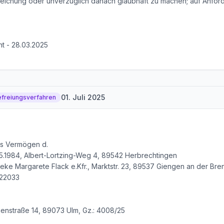
nreichung oder unverzüglich danach glaubhaft zu machen; auf Anford
ht - 28.03.2025
01. Juli 2025
efreiungsverfahren
as Vermögen d.
5.1984, Albert-Lortzing-Weg 4, 89542 Herbrechtingen
e Margarete Flack e.Kfr., Marktstr. 23, 89537 Giengen an der Bren
722033
uenstraße 14, 89073 Ulm, Gz.: 4008/25