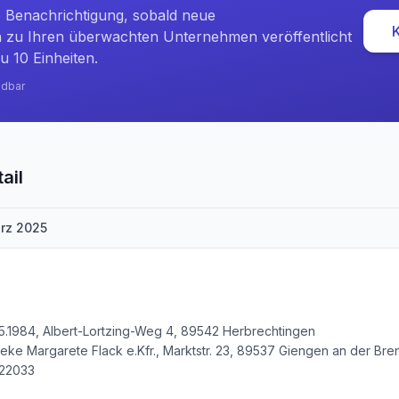
e Benachrichtigung, sobald neue
zu Ihren überwachten Unternehmen veröffentlicht
u 10 Einheiten.
ndbar
ail
rz 2025
5.1984, Albert-Lortzing-Weg 4, 89542 Herbrechtingen
e Margarete Flack e.Kfr., Marktstr. 23, 89537 Giengen an der Bren
722033