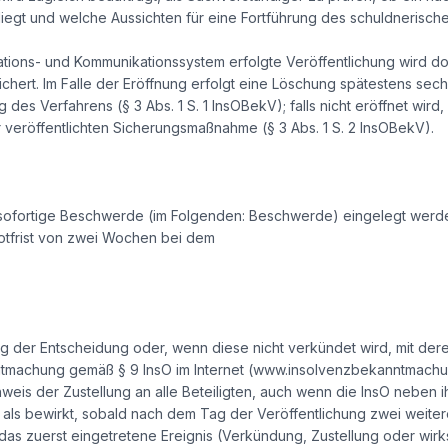
iegt und welche Aussichten für eine Fortführung des schuldnerisc
ations- und Kommunikationssystem erfolgte Veröffentlichung wird do
hert. Im Falle der Eröffnung erfolgt eine Löschung spätestens se
g des Verfahrens (§ 3 Abs. 1 S. 1 InsOBekV); falls nicht eröffnet wir
eröffentlichten Sicherungsmaßnahme (§ 3 Abs. 1 S. 2 InsOBekV).
sofortige Beschwerde (im Folgenden: Beschwerde) eingelegt werd
otfrist von zwei Wochen bei dem
ng der Entscheidung oder, wenn diese nicht verkündet wird, mit de
ntmachung gemäß § 9 InsO im Internet (www.insolvenzbekanntmachun
s der Zustellung an alle Beteiligten, auch wenn die InsO neben i
ilt als bewirkt, sobald nach dem Tag der Veröffentlichung zwei weiter
st das zuerst eingetretene Ereignis (Verkündung, Zustellung oder w