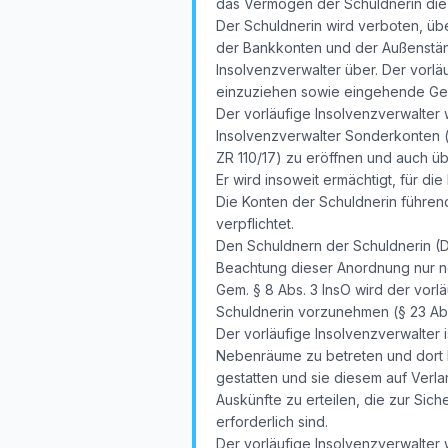
das Vermögen der Schuldnerin die K
Der Schuldnerin wird verboten, üb
der Bankkonten und der Außenstän
Insolvenzverwalter über. Der vorl
einzuziehen sowie eingehende G
Der vorläufige Insolvenzverwalter 
Insolvenzverwalter Sonderkonten (
ZR 110/17) zu eröffnen und auch ü
Er wird insoweit ermächtigt, für di
Die Konten der Schuldnerin führen
verpflichtet.
Den Schuldnern der Schuldnerin (Dr
Beachtung dieser Anordnung nur noc
Gem. § 8 Abs. 3 InsO wird der vorl
Schuldnerin vorzunehmen (§ 23 Abs
Der vorläufige Insolvenzverwalter 
Nebenräume zu betreten und dort N
gestatten und sie diesem auf Verla
Auskünfte zu erteilen, die zur Si
erforderlich sind.
Der vorläufige Insolvenzverwalter 