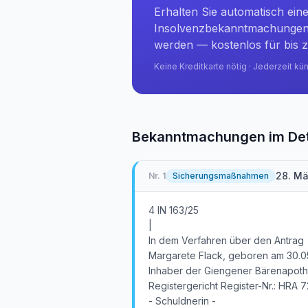
Erhalten Sie automatisch ein
Insolvenzbekanntmachungen 
werden — kostenlos für bis z
Keine Kreditkarte nötig · Jederzeit kü
Bekanntmachungen im Det
28. Mä
Nr.
1
Sicherungsmaßnahmen
4 IN 163/25
|
In dem Verfahren über den Antrag
Margarete Flack, geboren am 30.0
Inhaber der Giengener Bärenapothek
Registergericht Register-Nr.: HRA 
- Schuldnerin -