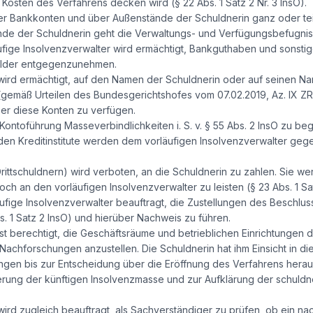
osten des Verfahrens decken wird (§ 22 Abs. 1 Satz 2 Nr. 3 InsO).
er Bankkonten und über Außenstände der Schuldnerin ganz oder teil
de der Schuldnerin geht die Verwaltungs- und Verfügungsbefugnis 
äufige Insolvenzverwalter wird ermächtigt, Bankguthaben und sonst
elder entgegenzunehmen.
wird ermächtigt, auf den Namen der Schuldnerin oder auf seinen Nam
gemäß Urteilen des Bundesgerichtshofes vom 07.02.2019, Az. IX ZR 
ber diese Konten zu verfügen.
e Kontoführung Masseverbindlichkeiten i. S. v. § 55 Abs. 2 InsO zu be
den Kreditinstitute werden dem vorläufigen Insolvenzverwalter geg
ittschuldnern) wird verboten, an die Schuldnerin zu zahlen. Sie we
h an den vorläufigen Insolvenzverwalter zu leisten (§ 23 Abs. 1 Sat
äufige Insolvenzverwalter beauftragt, die Zustellungen des Beschlu
. 1 Satz 2 InsO) und hierüber Nachweis zu führen.
ist berechtigt, die Geschäftsräume und betrieblichen Einrichtungen d
achforschungen anzustellen. Die Schuldnerin hat ihm Einsicht in d
ngen bis zur Entscheidung über die Eröffnung des Verfahrens herau
cherung der künftigen Insolvenzmasse und zur Aufklärung der schul
wird zugleich beauftragt, als Sachverständiger zu prüfen, ob ein n