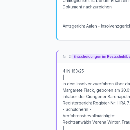
Unmöglichkeit ist bei der Ersatzei
Dokument nachzureichen.
Amtsgericht Aalen - Insolvenzgeric
Nr.
2
Entscheidungen im Restschuldb
4 IN 163/25
|
In dem Insolvenzverfahren über d
Margarete Flack, geboren am 30.0
Inhaber der Giengener Bärenapothek
Registergericht Register-Nr.: HRA 
- Schuldnerin -
Verfahrensbevollmächtigte:
Rechtsanwältin Verena Winter, Fra
|