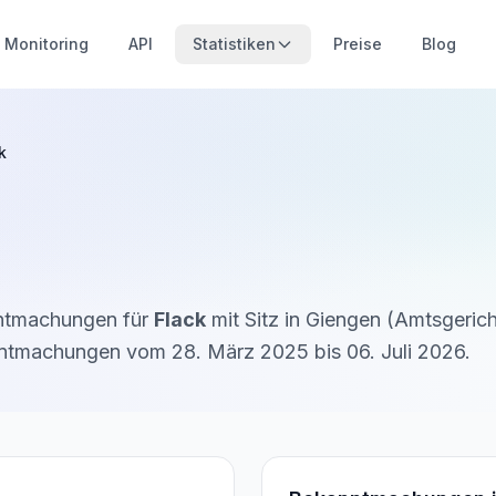
Monitoring
API
Statistiken
Preise
Blog
k
nntmachungen für
Flack
mit Sitz in
Giengen
(
Amtsgerich
ntmachung
en
vom
28. März 2025
bis
06. Juli 2026
.