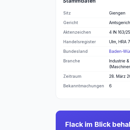
Stammdaten
Sitz
Giengen
Gericht
Amtsgerich
Aktenzeichen
4 IN 163/2
Handelsregister
Ulm, HRA 
Bundesland
Baden-Wür
Branche
Industrie 
(Maschinen
Zeitraum
28. März 2
Bekanntmachungen
6
Flack
im Blick beha