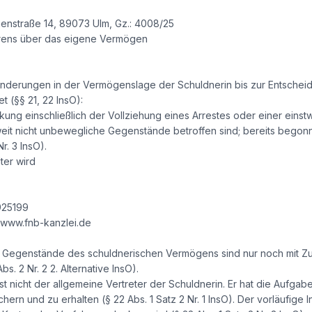
uenstraße 14, 89073 Ulm, Gz.: 4008/25
hrens über das eigene Vermögen
änderungen in der Vermögenslage der Schuldnerin bis zur Entschei
 (§§ 21, 22 InsO):
ung einschließlich der Vollziehung eines Arrestes oder einer eins
weit nicht unbewegliche Gegenstände betroffen sind; bereits be
r. 3 InsO).
ter wird
925199
 www.fnb-kanzlei.de
 Gegenstände des schuldnerischen Vermögens sind nur noch mit Zu
s. 2 Nr. 2 2. Alternative InsO).
ist nicht der allgemeine Vertreter der Schuldnerin. Er hat die Aufg
ern und zu erhalten (§ 22 Abs. 1 Satz 2 Nr. 1 InsO). Der vorläufige 