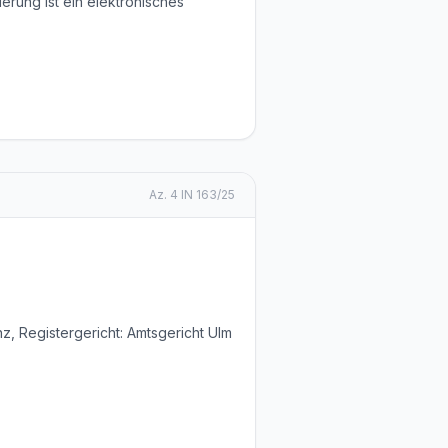
erung ist ein elektronisches
Az.
4 IN 163/25
z, Registergericht: Amtsgericht Ulm