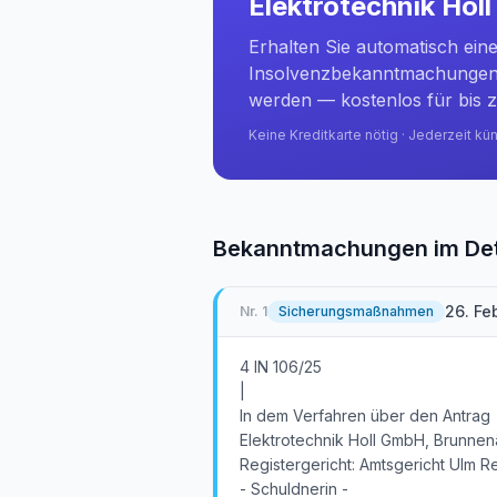
Elektrotechnik Hol
Erhalten Sie automatisch ein
Insolvenzbekanntmachungen 
werden — kostenlos für bis z
Keine Kreditkarte nötig · Jederzeit kü
Bekanntmachungen im Det
26. Fe
Nr.
1
Sicherungsmaßnahmen
4 IN 106/25
|
In dem Verfahren über den Antrag
Elektrotechnik Holl GmbH, Brunnen
Registergericht: Amtsgericht Ulm Re
- Schuldnerin -