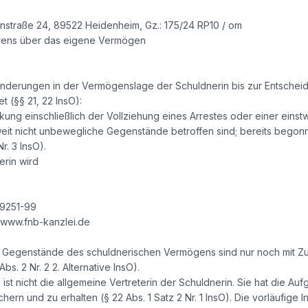
nstraße 24, 89522 Heidenheim, Gz.: 175/24 RP10 / om
hrens über das eigene Vermögen
änderungen in der Vermögenslage der Schuldnerin bis zur Entschei
 (§§ 21, 22 InsO):
ung einschließlich der Vollziehung eines Arrestes oder einer eins
weit nicht unbewegliche Gegenstände betroffen sind; bereits be
r. 3 InsO).
erin wird
 9251-99
 www.fnb-kanzlei.de
 Gegenstände des schuldnerischen Vermögens sind nur noch mit Zu
bs. 2 Nr. 2 2. Alternative InsO).
n ist nicht die allgemeine Vertreterin der Schuldnerin. Sie hat die 
rn und zu erhalten (§ 22 Abs. 1 Satz 2 Nr. 1 InsO). Die vorläufige I