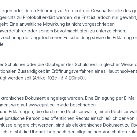
zulegen oder durch Erklärung zu Protokoll der Geschäftsstelle des g
erichts zu Protokoll erklärt werden; die Frist ist jedoch nur gewahrt
t. Eine anwaltliche Mitwirkung ist nicht vorgeschrieben.
werdeführer oder seinem Bevollmächtigten zu unterzeichnen.
ezeichnung der angefochtenen Entscheidung sowie die Erklärung 
de.
 Schuldner oder die Gläubiger des Schuldners in gleicher Weise 
ationalen Zuständigkeit im Eröffnungsverfahren eines Hauptinsolvenz
t werden soll (Artikel 102c - § 4 EGInsO).
tronisches Dokument eingelegt werden. Eine Einlegung per E-Mail is
önnen, wird auf www.ejustice-bw.de beschrieben.
 und Erklärungen, die durch eine Rechtsanwältin, einen Rechtsanwalt,
juristische Person des öffentlichen Rechts einschließlich der von ihr
sse eingereicht werden, sind als elektronisches Dokument zu überm
ch, bleibt die Übermittlung nach den allgemeinen Vorschriften zul