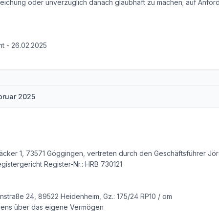
nreichung oder unverzüglich danach glaubhaft zu machen; auf Anford
ht - 26.02.2025
bruar 2025
äcker 1, 73571 Göggingen, vertreten durch den Geschäftsführer Jö
gistergericht Register-Nr.: HRB 730121
nstraße 24, 89522 Heidenheim, Gz.: 175/24 RP10 / om
hrens über das eigene Vermögen