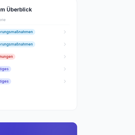
m Überblick
rie
erungsmaßnahmen
erungsmaßnahmen
fnungen
tiges
tiges