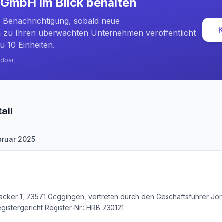
l GmbH
im Blick behalten
e Benachrichtigung, sobald neue
zu Ihren überwachten Unternehmen veröffentlicht
u 10 Einheiten.
ndbar
ail
bruar 2025
äcker 1, 73571 Göggingen, vertreten durch den Geschäftsführer Jö
gistergericht Register-Nr.: HRB 730121