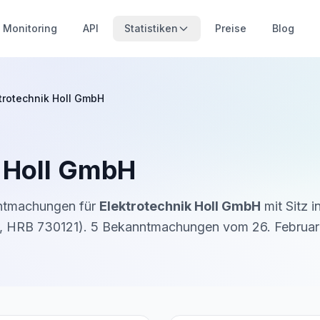
Monitoring
API
Statistiken
Preise
Blog
trotechnik Holl GmbH
k Holl GmbH
nntmachungen für
Elektrotechnik Holl GmbH
mit Sitz i
,
HRB 730121
).
5
Bekanntmachung
en
vom
26. Februa