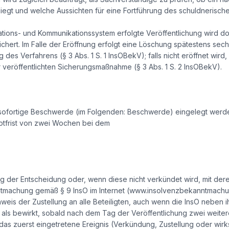
iegt und welche Aussichten für eine Fortführung des schuldnerisc
ations- und Kommunikationssystem erfolgte Veröffentlichung wird do
hert. Im Falle der Eröffnung erfolgt eine Löschung spätestens se
g des Verfahrens (§ 3 Abs. 1 S. 1 InsOBekV); falls nicht eröffnet wir
eröffentlichten Sicherungsmaßnahme (§ 3 Abs. 1 S. 2 InsOBekV).
sofortige Beschwerde (im Folgenden: Beschwerde) eingelegt werd
otfrist von zwei Wochen bei dem
ng der Entscheidung oder, wenn diese nicht verkündet wird, mit de
ntmachung gemäß § 9 InsO im Internet (www.insolvenzbekanntmachun
s der Zustellung an alle Beteiligten, auch wenn die InsO neben i
ilt als bewirkt, sobald nach dem Tag der Veröffentlichung zwei weiter
st das zuerst eingetretene Ereignis (Verkündung, Zustellung oder w