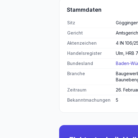
Stammdaten
Sitz
Gögginge
Gericht
Amtsgerich
Aktenzeichen
4 IN 106/2
Handelsregister
Ulm, HRB 7
Bundesland
Baden-Wür
Branche
Baugewerb
Bauneben
Zeitraum
26. Februa
Bekanntmachungen
5