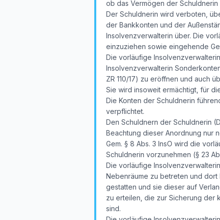
ob das Vermögen der Schuldnerin di
Der Schuldnerin wird verboten, üb
der Bankkonten und der Außenständ
Insolvenzverwalterin über. Die vor
einzuziehen sowie eingehende G
Die vorläufige Insolvenzverwalteri
Insolvenzverwalterin Sonderkonten
ZR 110/17) zu eröffnen und auch ü
Sie wird insoweit ermächtigt, für d
Die Konten der Schuldnerin führend
verpflichtet.
Den Schuldnern der Schuldnerin (Dr
Beachtung dieser Anordnung nur noc
Gem. § 8 Abs. 3 InsO wird die vorl
Schuldnerin vorzunehmen (§ 23 Abs
Die vorläufige Insolvenzverwalterin
Nebenräume zu betreten und dort N
gestatten und sie dieser auf Verla
zu erteilen, die zur Sicherung der
sind.
Die vorläufige Insolvenzverwalteri