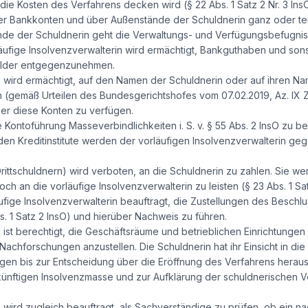
e Kosten des Verfahrens decken wird (§ 22 Abs. 1 Satz 2 Nr. 3 InsO
er Bankkonten und über Außenstände der Schuldnerin ganz oder teil
e der Schuldnerin geht die Verwaltungs- und Verfügungsbefugnis 
läufige Insolvenzverwalterin wird ermächtigt, Bankguthaben und so
elder entgegenzunehmen.
n wird ermächtigt, auf den Namen der Schuldnerin oder auf ihren Nam
 (gemäß Urteilen des Bundesgerichtshofes vom 07.02.2019, Az. IX Z
ber diese Konten zu verfügen.
ie Kontoführung Masseverbindlichkeiten i. S. v. § 55 Abs. 2 InsO zu 
en Kreditinstitute werden der vorläufigen Insolvenzverwalterin ge
ittschuldnern) wird verboten, an die Schuldnerin zu zahlen. Sie we
h an die vorläufige Insolvenzverwalterin zu leisten (§ 23 Abs. 1 Sat
äufige Insolvenzverwalterin beauftragt, die Zustellungen des Beschl
. 1 Satz 2 InsO) und hierüber Nachweis zu führen.
 ist berechtigt, die Geschäftsräume und betrieblichen Einrichtungen 
achforschungen anzustellen. Die Schuldnerin hat ihr Einsicht in di
ngen bis zur Entscheidung über die Eröffnung des Verfahrens heraus
 künftigen Insolvenzmasse und zur Aufklärung der schuldnerischen 
n wird zugleich beauftragt, als Sachverständige zu prüfen, ob ein 