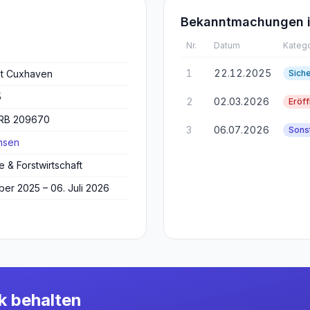
Bekanntmachungen i
Nr.
Datum
Katego
1
22.12.2025
ht Cuxhaven
Sich
5
2
02.03.2026
Eröf
HRB 209670
3
06.07.2026
Sons
hsen
e & Forstwirtschaft
er 2025 – 06. Juli 2026
k behalten