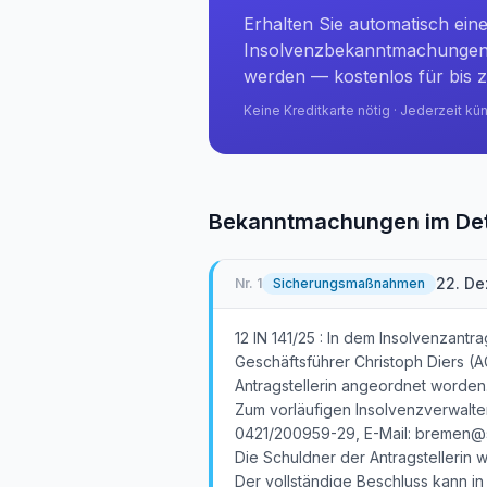
Erhalten Sie automatisch ein
Insolvenzbekanntmachungen 
werden — kostenlos für bis z
Keine Kreditkarte nötig · Jederzeit kü
Bekanntmachungen im Det
22. D
Nr.
1
Sicherungsmaßnahmen
12 IN 141/25 : In dem Insolvenzant
Geschäftsführer Christoph Diers (
Antragstellerin angeordnet worden.
Zum vorläufigen Insolvenzverwalter
0421/200959-29, E-Mail: bremen@sp
Die Schuldner der Antragstellerin 
Der vollständige Beschluss kann i