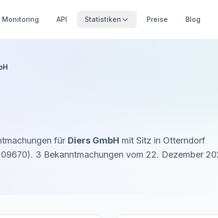
Monitoring
API
Statistiken
Preise
Blog
bH
nntmachungen für
Diers GmbH
mit Sitz in
Otterndorf
209670
).
3
Bekanntmachung
en
vom
22. Dezember 20