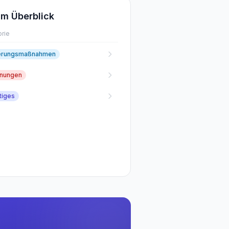
m Überblick
rie
erungsmaßnahmen
fnungen
tiges