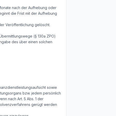
s Monate nach der Aufhebung oder
eginnt die Frist mit der Aufhebung
r Veröffentlichung gelöscht.
 Übermittlungswege (§ 130a ZPO)
 Angabe des über einen solchen
nanzdienstleistungsaufsicht sowie
retungsorgans bzw. jedem persönlich
nn nach Art. 5 Abs. 1 der
nsolvenzverfahrens gerügt werden
haven einzulegen.