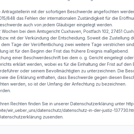
 Antragstellerin mit der sofortigen Beschwerde angefochten werde
2015/848 das Fehlen der internationalen Zuständigkeit für die Eröff
 Beschwerde auch von jedem Gläubiger eingelegt werden.
von 2 Wochen bei dem Amtsgericht Cuxhaven, Postfach 102, 27451 Cux
ng bzw. mit der Verkündung der Entscheidung. Soweit die Zustellung
ch dem Tage der Veröffentlichung zwei weitere Tage verstrichen sind. 
ng ist für den Beginn der Frist das frühere Ereignis maßgebend.
hung einer Beschwerdeschrift bei dem o. g. Gericht eingelegt oder
ichts erklärt werden, wobei es für die Einhaltung der Frist auf den 
rdeführer oder seinem Bevollmächtigten zu unterzeichnen. Die B
ie die Erklärung enthalten, dass Beschwerde gegen diesen Beschlu
chten werden, so ist der Umfang der Anfechtung zu bezeichnen.
rden.
hren Rechten finden Sie in unserer Datenschutzerklärung unter http
ite/wir_ueber_uns/datenschutz/datenschutz-in-der-justiz-137730.htm