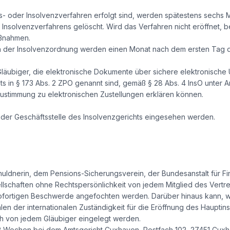
ags- oder Insolvenzverfahren erfolgt sind, werden spätestens sech
 Insolvenzverfahrens gelöscht. Wird das Verfahren nicht eröffnet, b
aßnahmen.
h der Insolvenzordnung werden einen Monat nach dem ersten Tag de
Gläubiger, die elektronische Dokumente über sichere elektronische
s in § 173 Abs. 2 ZPO genannt sind, gemäß § 28 Abs. 4 InsO unter
ustimmung zu elektronischen Zustellungen erklären können.
n der Geschäftsstelle des Insolvenzgerichts eingesehen werden.
uldnerin, dem Pensions-Sicherungsverein, der Bundesanstalt für Fi
ellschaften ohne Rechtspersönlichkeit von jedem Mitglied des Vert
sofortigen Beschwerde angefochten werden. Darüber hinaus kann, we
en der internationalen Zuständigkeit für die Eröffnung des Haupti
ch von jedem Gläubiger eingelegt werden.
von 2 Wochen bei dem Amtsgericht Cuxhaven, Postfach 102, 27451 Cux