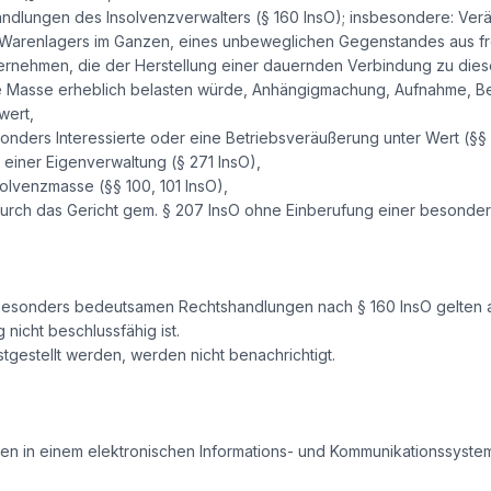
dlungen des Insolvenzverwalters (§ 160 InsO); insbesondere: Ve
 Warenlagers im Ganzen, eines unbeweglichen Gegenstandes aus fre
ernehmen, die der Herstellung einer dauernden Verbindung zu dies
e Masse erheblich belasten würde, Anhängigmachung, Aufnahme, B
wert,
nders Interessierte oder eine Betriebsveräußerung unter Wert (§§ 1
einer Eigenverwaltung (§ 271 InsO),
solvenzmasse (§§ 100, 101 InsO),
 durch das Gericht gem. § 207 InsO ohne Einberufung einer besond
esonders bedeutsamen Rechtshandlungen nach § 160 InsO gelten als
nicht beschlussfähig ist.
tgestellt werden, werden nicht benachrichtigt.
en in einem elektronischen Informations- und Kommunikationssystem