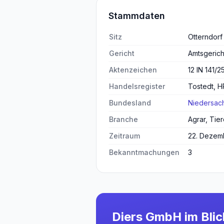
Stammdaten
Sitz
Otterndorf
Gericht
Amtsgeric
Aktenzeichen
12 IN 141/2
Handelsregister
Tostedt, 
Bundesland
Niedersac
Branche
Agrar, Tier
Zeitraum
22. Dezemb
Bekanntmachungen
3
Diers GmbH
im Blic