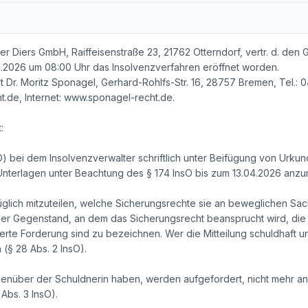
er Diers GmbH, Raiffeisenstraße 23, 21762 Otterndorf, vertr. d. den 
3.2026 um 08:00 Uhr das Insolvenzverfahren eröffnet worden.
lt Dr. Moritz Sponagel, Gerhard-Rohlfs-Str. 16, 28757 Bremen, Tel.
.de, Internet: www.sponagel-recht.de.
:
O) bei dem Insolvenzverwalter schriftlich unter Beifügung von Urk
nterlagen unter Beachtung des § 174 InsO bis zum 13.04.2026 anzu
glich mitzuteilen, welche Sicherungsrechte sie an beweglichen Sa
Der Gegenstand, an dem das Sicherungsrecht beansprucht wird, die
rte Forderung sind zu bezeichnen. Wer die Mitteilung schuldhaft unt
§ 28 Abs. 2 InsO).
enüber der Schuldnerin haben, werden aufgefordert, nicht mehr an
 Abs. 3 InsO).