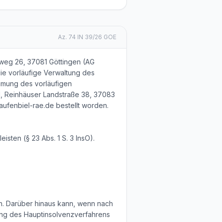
Az.
74 IN 39/26 GOE
weg 26, 37081 Göttingen (AG
die vorläufige Verwaltung des
immung des vorläufigen
el, Reinhäuser Landstraße 38, 37083
taufenbiel-rae.de bestellt worden.
sten (§ 23 Abs. 1 S. 3 InsO).
n. Darüber hinaus kann, wenn nach
nung des Hauptinsolvenzverfahrens