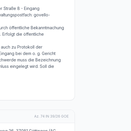
er Straße 8 - Eingang
waltungspostfach: govello-
 durch öffentliche Bekanntmachung
Erfolgt die öffentliche
 auch zu Protokoll der
Eingang bei dem o. g. Gericht
eschwerde muss die Bezeichnung
ss eingelegt wird. Soll die
Az.
74 IN 39/26 GOE
weg 26, 37081 Göttingen (AG