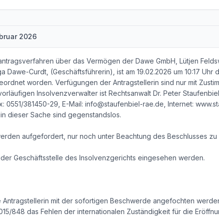
ebruar 2026
zantragsverfahren über das Vermögen der Dawe GmbH, Lütjen Felds
lga Dawe-Curdt, (Geschäftsführerin), ist am 19.02.2026 um 10:17 Uhr 
eordnet worden. Verfügungen der Antragstellerin sind nur mit Zust
orläufigen Insolvenzverwalter ist Rechtsanwalt Dr. Peter Staufenbi
x: 0551/381450-29, E-Mail: info@staufenbiel-rae.de, Internet: www.s
n dieser Sache sind gegenstandslos.
werden aufgefordert, nur noch unter Beachtung des Beschlusses zu lei
n der Geschäftsstelle des Insolvenzgerichts eingesehen werden.
 Antragstellerin mit der sofortigen Beschwerde angefochten werde
2015/848 das Fehlen der internationalen Zuständigkeit für die Eröff