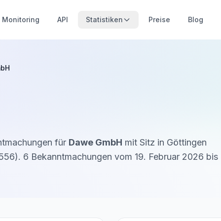
Monitoring
API
Statistiken
Preise
Blog
mbH
nntmachungen für
Dawe GmbH
mit Sitz in
Göttingen
556
).
6
Bekanntmachung
en
vom
19. Februar 2026
bis