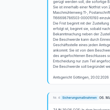
gerügt werden soll, die sofortige
Sie ist innerhalb einer Notfrist vo
Maschmühlenweg 11-, Postanschrift:
1166698786503-000010193 einzul
Die Frist beginnt mit der Zustellu
erfolgt ist, beginnt sie, sobald na
Bekanntmachung neben der Zustellu
Die Beschwerde kann durch Einreic
Geschäftsstelle eines jeden Amtsger
ankommt. Sie ist von dem Beschwe
des angefochtenen Beschlusses sow
Entscheidung nur zum Teil angefo
Die Beschwerde soll begründet we
Amtsgericht Göttingen, 20.02.2026
06. M
Nr.
4
Sicherungsmaßnahmen
74 IN 39/26 GOE: In dem Insolven