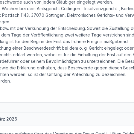
 Beschwerde auch von jedem Gläubiger eingelegt werden.
n 2 Wochen bei dem Amtsgericht Göttingen - Insolvenzgericht-, Berlin
 Postfach 1143, 37070 Göttingen, Elektronisches Gerichts- und Ver
egen.
ng bzw. mit der Verkündung der Entscheidung. Soweit die Zustellung
ch dem Tage der Veröffentlichung zwei weitere Tage verstrichen sind. 
ng ist für den Beginn der Frist das frühere Ereignis maßgebend.
hung einer Beschwerdeschrift bei dem o. g. Gericht eingelegt oder
ichts erklärt werden, wobei es für die Einhaltung der Frist auf den 
rdeführer oder seinem Bevollmächtigten zu unterzeichnen. Die B
ie die Erklärung enthalten, dass Beschwerde gegen diesen Beschlu
chten werden, so ist der Umfang der Anfechtung zu bezeichnen.
rden.
ärz 2026
zantragsverfahren über das Vermögen der Dawe GmbH, Lütjen Felds