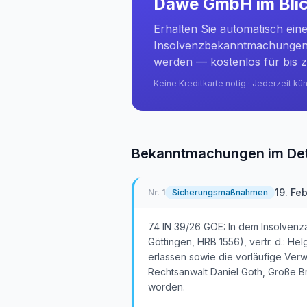
Dawe GmbH
im Bli
Erhalten Sie automatisch ein
Insolvenzbekanntmachungen 
werden — kostenlos für bis z
Keine Kreditkarte nötig · Jederzeit kü
Bekanntmachungen im Det
19. Fe
Nr.
1
Sicherungsmaßnahmen
74 IN 39/26 GOE: In dem Insolven
Göttingen, HRB 1556), vertr. d.: H
erlassen sowie die vorläufige Ver
Rechtsanwalt Daniel Goth, Große Br
worden.