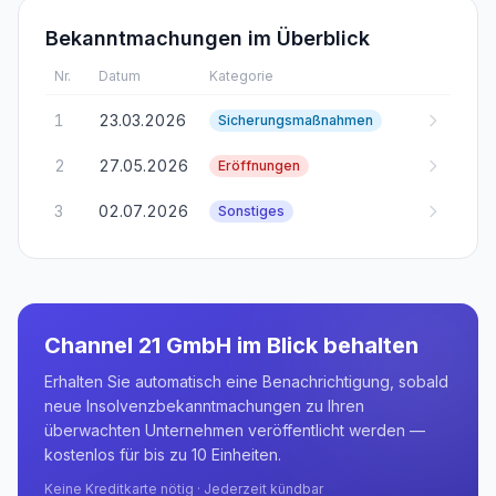
Bekanntmachungen im Überblick
Nr.
Datum
Kategorie
1
23.03.2026
Sicherungsmaßnahmen
2
27.05.2026
Eröffnungen
3
02.07.2026
Sonstiges
Channel 21 GmbH
im Blick behalten
Erhalten Sie automatisch eine Benachrichtigung, sobald
neue Insolvenzbekanntmachungen zu Ihren
überwachten Unternehmen veröffentlicht werden —
kostenlos für bis zu 10 Einheiten.
Keine Kreditkarte nötig · Jederzeit kündbar