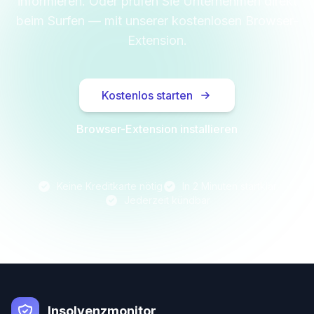
informieren. Oder prüfen Sie Unternehmen direkt
beim Surfen — mit unserer kostenlosen Browser-
Extension.
Kostenlos starten
Browser-Extension installieren
Keine Kreditkarte nötig
In 2 Minuten startklar
Jederzeit kündbar
Insolvenzmonitor