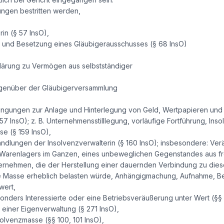
ngen bestritten werden,
in (§ 57 InsO),
g und Besetzung eines Gläubigerausschusses (§ 68 InsO)
klärung zu Vermögen aus selbstständiger
genüber der Gläubigerversammlung
dingungen zur Anlage und Hinterlegung von Geld, Wertpapieren und 
7 InsO); z. B. Unternehmensstilllegung, vorläufige Fortführung, Inso
e (§ 159 InsO),
dlungen der Insolvenzverwalterin (§ 160 InsO); insbesondere: V
 Warenlagers im Ganzen, eines unbeweglichen Gegenstandes aus fre
ernehmen, die der Herstellung einer dauernden Verbindung zu dies
e Masse erheblich belasten würde, Anhängigmachung, Aufnahme, B
wert,
nders Interessierte oder eine Betriebsveräußerung unter Wert (§§ 1
einer Eigenverwaltung (§ 271 InsO),
solvenzmasse (§§ 100, 101 InsO),