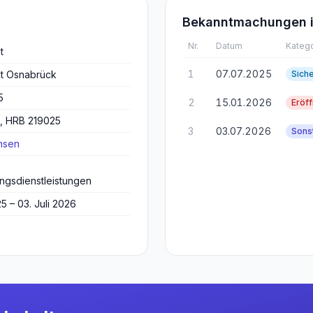
Bekanntmachungen i
Nr.
Datum
Katego
t
1
07.07.2025
ht Osnabrück
Sich
5
2
15.01.2026
Eröf
, HRB 219025
3
03.07.2026
Sons
hsen
ngsdienstleistungen
25 – 03. Juli 2026