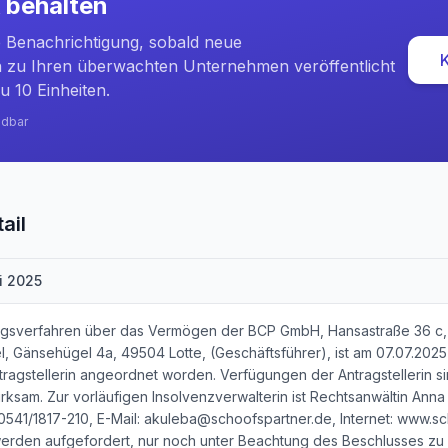
k behalten
e Benachrichtigung, sobald neue
zu Ihren überwachten Unternehmen veröffentlicht
u 10 Einheiten.
ndbar
ail
li 2025
tragsverfahren über das Vermögen der BCP GmbH, Hansastraße 36 c,
el, Gänsehügel 4a, 49504 Lotte, (Geschäftsführer), ist am 07.07.2025
agstellerin angeordnet worden. Verfügungen der Antragstellerin si
irksam. Zur vorläufigen Insolvenzverwalterin ist Rechtsanwältin Anna
 0541/1817-210, E-Mail: akuleba@schoofspartner.de, Internet: www.sc
werden aufgefordert, nur noch unter Beachtung des Beschlusses zu lei