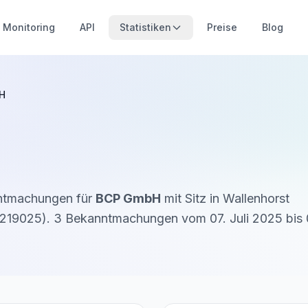
Monitoring
API
Statistiken
Preise
Blog
H
nntmachungen für
BCP GmbH
mit Sitz in
Wallenhorst
219025
).
3
Bekanntmachung
en
vom
07. Juli 2025
bis