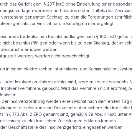
 durch das Gericht gem. § 207 InsO ohne Einberufung einer besond
ldungsunterlagen werden innerhalb des ersten Drittels des Zeitrau
 vorstehend genannten Stichtag, zu dem die Forderungen schriftlic
solvenzgerichts zur Einsicht für die Beteiligten niedergelegt.
esonders bedeutsamen Rechtshandlungen nach § 160 InsO gelten als
icht beschlussfähig ist oder wenn bis zu dem Stichtag, der im sch
 Widersprüche erhoben werden.
tgestellt werden, werden nicht benachrichtigt.
en in einem elektronischen Informations- und Kommunikationssystem
ags- oder Insolvenzverfahren erfolgt sind, werden spätestens sech
 Insolvenzverfahrens gelöscht. Wird das Verfahren nicht eröffnet, b
aßnahmen.
h der Insolvenzordnung werden einen Monat nach dem ersten Tag de
Gläubiger, die elektronische Dokumente über sichere elektronische
s in § 173 Abs. 2 ZPO genannt sind, gemäß § 28 Abs. 4 InsO unter
ustimmung zu elektronischen Zustellungen erklären können.
n der Geschäftsstelle des Insolvenzgerichts eingesehen werden.