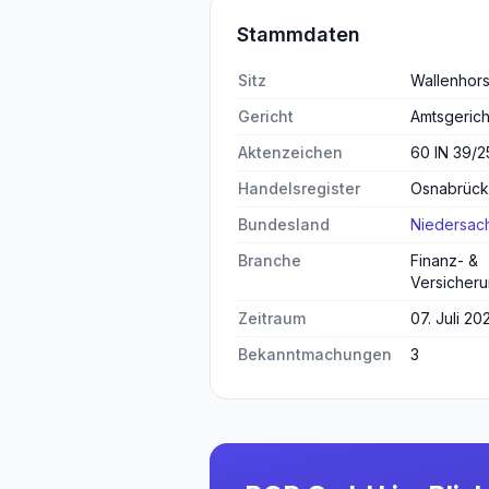
Stammdaten
Sitz
Wallenhors
Gericht
Amtsgeric
Aktenzeichen
60 IN 39/2
Handelsregister
Osnabrück
Bundesland
Niedersac
Branche
Finanz- &
Versicheru
Zeitraum
07. Juli 20
Bekanntmachungen
3