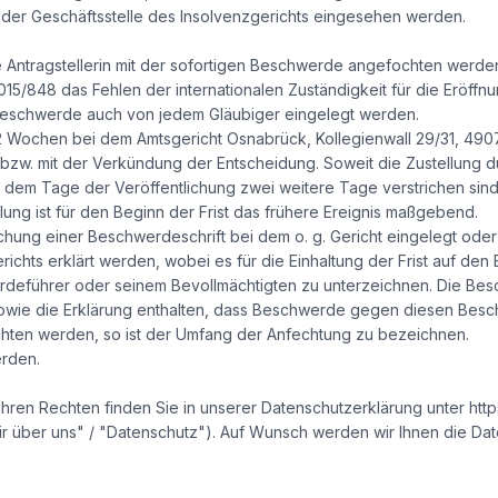
n der Geschäftsstelle des Insolvenzgerichts eingesehen werden.
 Antragstellerin mit der sofortigen Beschwerde angefochten werde
2015/848 das Fehlen der internationalen Zuständigkeit für die Eröff
 Beschwerde auch von jedem Gläubiger eingelegt werden.
on 2 Wochen bei dem Amtsgericht Osnabrück, Kollegienwall 29/31, 49
ng bzw. mit der Verkündung der Entscheidung. Soweit die Zustellung
ch dem Tage der Veröffentlichung zwei weitere Tage verstrichen sind. 
ng ist für den Beginn der Frist das frühere Ereignis maßgebend.
hung einer Beschwerdeschrift bei dem o. g. Gericht eingelegt oder
ichts erklärt werden, wobei es für die Einhaltung der Frist auf den 
rdeführer oder seinem Bevollmächtigten zu unterzeichnen. Die B
ie die Erklärung enthalten, dass Beschwerde gegen diesen Beschlu
chten werden, so ist der Umfang der Anfechtung zu bezeichnen.
rden.
hren Rechten finden Sie in unserer Datenschutzerklärung unter http
r über uns" / "Datenschutz"). Auf Wunsch werden wir Ihnen die Da