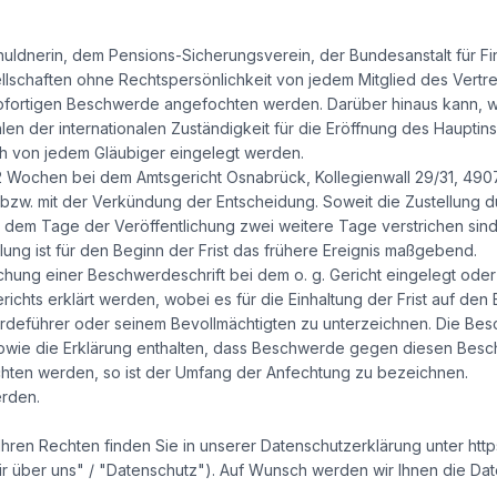
uldnerin, dem Pensions-Sicherungsverein, der Bundesanstalt für Fi
ellschaften ohne Rechtspersönlichkeit von jedem Mitglied des Vert
sofortigen Beschwerde angefochten werden. Darüber hinaus kann, we
en der internationalen Zuständigkeit für die Eröffnung des Haupti
ch von jedem Gläubiger eingelegt werden.
on 2 Wochen bei dem Amtsgericht Osnabrück, Kollegienwall 29/31, 49
ng bzw. mit der Verkündung der Entscheidung. Soweit die Zustellung
ch dem Tage der Veröffentlichung zwei weitere Tage verstrichen sind. 
ng ist für den Beginn der Frist das frühere Ereignis maßgebend.
hung einer Beschwerdeschrift bei dem o. g. Gericht eingelegt oder
ichts erklärt werden, wobei es für die Einhaltung der Frist auf den 
rdeführer oder seinem Bevollmächtigten zu unterzeichnen. Die B
ie die Erklärung enthalten, dass Beschwerde gegen diesen Beschlu
chten werden, so ist der Umfang der Anfechtung zu bezeichnen.
rden.
hren Rechten finden Sie in unserer Datenschutzerklärung unter http