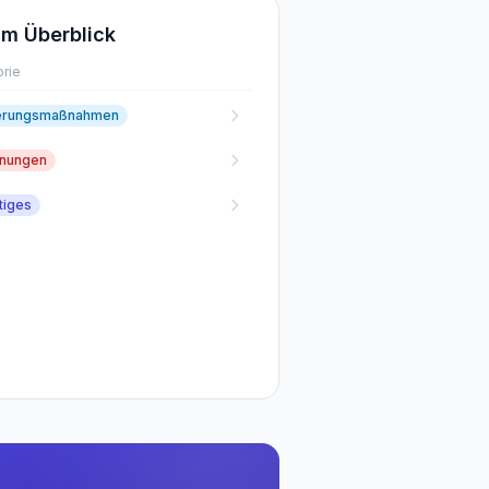
m Überblick
rie
erungsmaßnahmen
fnungen
tiges