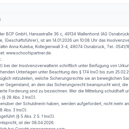
6
er BCP GmbH, Hansastraße 36 c, 49134 Wallenhorst (AG Osnabrück, H
, (Geschäftsführer), ist am 14.01.2026 um 10:08 Uhr das Insolvenzv
ältin Anna Kuleba, Kollegienwall 3-4, 49074 Osnabrück, Tel.: 0541/18
et: www.schoofspartner.de.
:
) bei der Insolvenzverwalterin schriftlich unter Beifügung von Ur
ehenden Unterlagen unter Beachtung des § 174 InsO bis zum 25.02.
züglich mitzuteilen, welche Sicherungsrechte sie an beweglichen S
Der Gegenstand, an dem das Sicherungsrecht beansprucht wird, die
rte Forderung sind zu bezeichnen. Wer die Mitteilung schuldhaft unt
§ 28 Abs. 2 InsO).
enüber der Schuldnerin haben, werden aufgefordert, nicht mehr an 
8 Abs. 3 InsO).
geführt (§ 5 Abs. 2 S. 1 InsO).
tspricht, ist der 08.04.2026.
lich bei Gericht eingegangen sein: