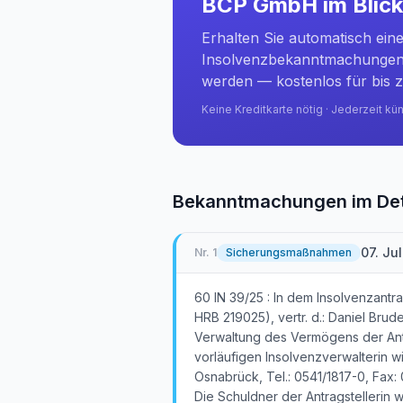
BCP GmbH
im Blic
Erhalten Sie automatisch ein
Insolvenzbekanntmachungen 
werden — kostenlos für bis z
Keine Kreditkarte nötig · Jederzeit kü
Bekanntmachungen im Det
07. Ju
Nr.
1
Sicherungsmaßnahmen
60 IN 39/25 : In dem Insolvenzan
HRB 219025), vertr. d.: Daniel Brud
Verwaltung des Vermögens der Antr
vorläufigen Insolvenzverwalterin w
Osnabrück, Tel.: 0541/1817-0, Fax:
Die Schuldner der Antragstellerin 