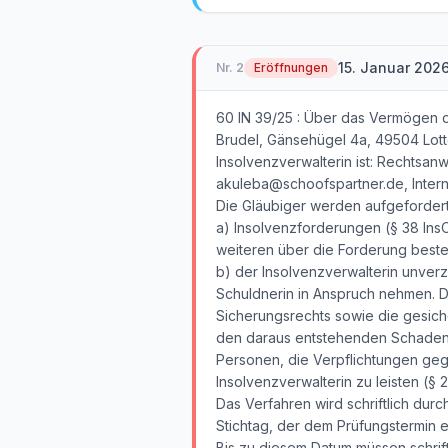
15. Januar 202
Nr.
2
Eröffnungen
60 IN 39/25 : Über das Vermögen d
Brudel, Gänsehügel 4a, 49504 Lotte
Insolvenzverwalterin ist: Rechtsanw
akuleba@schoofspartner.de, Intern
Die Gläubiger werden aufgefordert
a) Insolvenzforderungen (§ 38 InsO
weiteren über die Forderung best
b) der Insolvenzverwalterin unver
Schuldnerin in Anspruch nehmen. 
Sicherungsrechts sowie die gesiche
den daraus entstehenden Schaden (
Personen, die Verpflichtungen geg
Insolvenzverwalterin zu leisten (§ 2
Das Verfahren wird schriftlich durch
Stichtag, der dem Prüfungstermin en
Bis zu diesem Datum müssen schrift