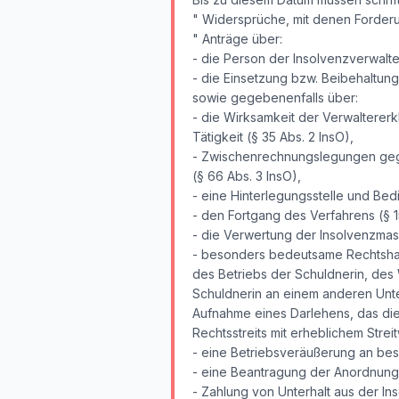
" Widersprüche, mit denen Forderu
" Anträge über:
- die Person der Insolvenzverwalter
- die Einsetzung bzw. Beibehaltun
sowie gegebenenfalls über:
- die Wirksamkeit der Verwalterer
Tätigkeit (§ 35 Abs. 2 InsO),
- Zwischenrechnungslegungen ge
(§ 66 Abs. 3 InsO),
- eine Hinterlegungsstelle und Be
- den Fortgang des Verfahrens (§ 15
- die Verwertung der Insolvenzmass
- besonders bedeutsame Rechtshan
des Betriebs der Schuldnerin, des
Schuldnerin an einem anderen Unt
Aufnahme eines Darlehens, das di
Rechtsstreits mit erheblichem Streit
- eine Betriebsveräußerung an beso
- eine Beantragung der Anordnung 
- Zahlung von Unterhalt aus der In