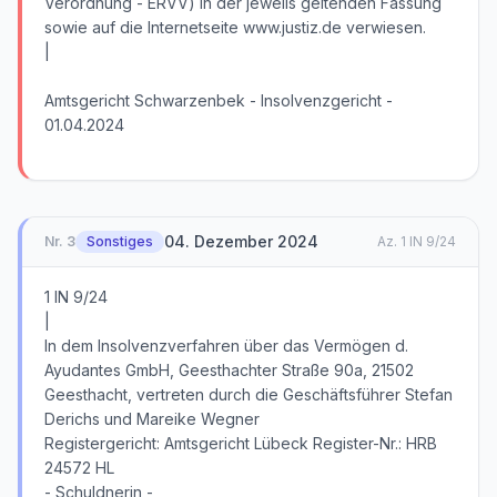
Verordnung - ERVV) in der jeweils geltenden Fassung
sowie auf die Internetseite www.justiz.de verwiesen.
|
Amtsgericht Schwarzenbek - Insolvenzgericht -
01.04.2024
04. Dezember 2024
Nr.
3
Sonstiges
Az.
1 IN 9/24
1 IN 9/24
|
In dem Insolvenzverfahren über das Vermögen d.
Ayudantes GmbH, Geesthachter Straße 90a, 21502
Geesthacht, vertreten durch die Geschäftsführer Stefan
Derichs und Mareike Wegner
Registergericht: Amtsgericht Lübeck Register-Nr.: HRB
24572 HL
- Schuldnerin -