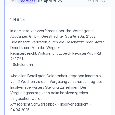
07. April 2025
Nr.
5
Sonstiges
Az.
1 IN 9/24
|
1 IN 9/24
|
In dem Insolvenzverfahren über das Vermögen d.
Ayudantes GmbH, Geesthachter Straße 90a, 21502
Geesthacht, vertreten durch die Geschäftsführer Stefan
Derichs und Mareike Wegner
Registergericht: Amtsgericht Lübeck Register-Nr.: HRB
24572 HL
- Schuldnerin -
|
wird allen Beteiligten Gelegenheit gegeben innerhalb
von 2 Wochen zu dem Vergütungvorschussantrag des
Insolvenzverwalters Stellung zu nehmen. Der
Vergütungsantrag kann beim Insolvenzgericht
eingesehen werden.
Amtsgericht Schwarzenbek - Insolvenzgericht -
04.04.2025