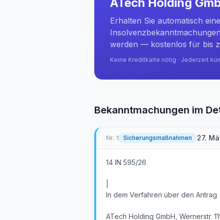
ATech Holding Gm
Erhalten Sie automatisch ein
Insolvenzbekanntmachungen 
werden — kostenlos für bis z
Keine Kreditkarte nötig · Jederzeit kü
Bekanntmachungen im Det
27. Mä
Nr.
1
Sicherungsmaßnahmen
14 IN 595/26
|
In dem Verfahren über den Antrag
ATech Holding GmbH, Wernerstr. 119