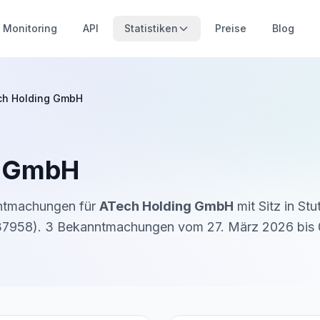
Monitoring
API
Statistiken
Preise
Blog
ch Holding GmbH
g GmbH
nntmachungen für
ATech Holding GmbH
mit Sitz in
Stu
37958
).
3
Bekanntmachung
en
vom
27. März 2026
bis