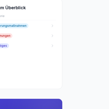
m Überblick
rie
erungsmaßnahmen
fnungen
tiges