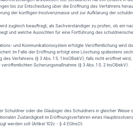
ngen bis zur Entscheidung über die Eröffnung des Verfahrens herau
cherung der künftigen Insolvenzmasse und zur Aufklärung der schul
wird zugleich beauftragt, als Sachverständiger zu prüfen, ob ein n
iegt und welche Aussichten für eine Fortführung des schuldnerisc
ations- und Kommunikationssystem erfolgte Veröffentlichung wird do
hert. Im Falle der Eröffnung erfolgt eine Löschung spätestens se
g des Verfahrens (§ 3 Abs. 1 S. 1 InsOBekV); falls nicht eröffnet wir
eröffentlichten Sicherungsmaßnahme (§ 3 Abs. 1 S. 2 InsOBekV).
 Schuldner oder die Gläubiger des Schuldners in gleicher Weise 
ationalen Zuständigkeit im Eröffnungsverfahren eines Hauptinsolvenz
t werden soll (Artikel 102c - § 4 EGInsO).