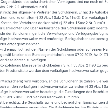
 Gegenstände des schuldnerischen Vermögens sind nur noch mit Zu
s. 2 Nr. 2 2. Alternative InsO).
ist nicht der allgemeine Vertreter der Schuldnerin. Er hat die Aufg
ern und zu erhalten (§ 22 Abs. 1 Satz 2 Nr. 1 InsO). Der vorläufige 
osten des Verfahrens decken wird (§ 22 Abs. 1 Satz 2 Nr. 3 InsO).
er Bankkonten und über Außenstände der Schuldnerin ganz oder teil
de der Schuldnerin geht die Verwaltungs- und Verfügungsbefugnis 
äufige Insolvenzverwalter wird ermächtigt, Bankguthaben und sonst
elder entgegenzunehmen.
wird ermächtigt, auf den Namen der Schuldnerin oder auf seinen Nam
gemäß Urteilen des Bundesgerichtshofes vom 07.02.2019, Az. IX ZR 
ber diese Konten zu verfügen.
e Kontoführung Masseverbindlichkeiten i. S. v. § 55 Abs. 2 InsO zu be
den Kreditinstitute werden dem vorläufigen Insolvenzverwalter geg
ittschuldnern) wird verboten, an die Schuldnerin zu zahlen. Sie we
h an den vorläufigen Insolvenzverwalter zu leisten (§ 23 Abs. 1 Sat
äufige Insolvenzverwalter beauftragt, die Zustellungen des Beschlu
. 1 Satz 2 InsO) und hierüber Nachweis zu führen.
ist berechtigt, die Geschäftsräume und betrieblichen Einrichtungen d
achforschungen anzustellen. Die Schuldnerin hat ihm Einsicht in d