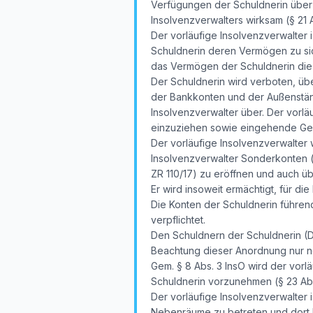
Verfügungen der Schuldnerin über
Insolvenzverwalters wirksam (§ 21 Ab
Der vorläufige Insolvenzverwalter 
Schuldnerin deren Vermögen zu sich
das Vermögen der Schuldnerin die K
Der Schuldnerin wird verboten, üb
der Bankkonten und der Außenstän
Insolvenzverwalter über. Der vorl
einzuziehen sowie eingehende G
Der vorläufige Insolvenzverwalter 
Insolvenzverwalter Sonderkonten (
ZR 110/17) zu eröffnen und auch ü
Er wird insoweit ermächtigt, für di
Die Konten der Schuldnerin führen
verpflichtet.
Den Schuldnern der Schuldnerin (Dr
Beachtung dieser Anordnung nur noc
Gem. § 8 Abs. 3 InsO wird der vorl
Schuldnerin vorzunehmen (§ 23 Abs
Der vorläufige Insolvenzverwalter 
Nebenräume zu betreten und dort N