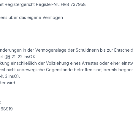
art Registergericht Register-Nr.: HRB 737958
hrens über das eigene Vermögen
änderungen in der Vermögenslage der Schuldnerin bis zur Entschei
 (§§ 21, 22 InsO):
ung einschließlich der Vollziehung eines Arrestes oder einer eins
weit nicht unbewegliche Gegenstände betroffen sind; bereits be
r. 3 InsO).
ter wird
t
9668919