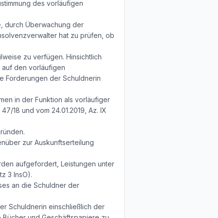
stimmung des vorläufigen
abe, durch Überwachung der
Insolvenzverwalter hat zu prüfen, ob
weise zu verfügen. Hinsichtlich
auf den vorläufigen
ige Forderungen der Schuldnerin
en in der Funktion als vorläufiger
47/18 und vom 24.01.2019, Az. IX
gründen.
enüber zur Auskunftserteilung
rden aufgefordert, Leistungen unter
z 3 InsO).
sses an die Schuldner der
er Schuldnerin einschließlich der
ie Bücher und Geschäftspapiere zu