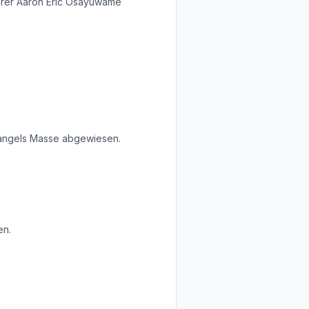
hrer Aaron Eric Osayuwame
mangels Masse abgewiesen.
en.