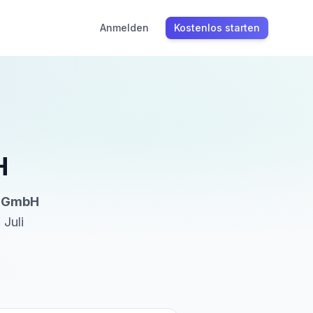
Anmelden
Kostenlos starten
H
g GmbH
 Juli