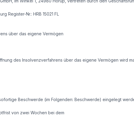
 GmbH, Im Winkel 1, 24980 Hörup, vertreten durch den Geschäftsfü
urg Register-Nr.: HRB 15021 FL
hrens über das eigene Vermögen
röffnung des Insolvenzverfahrens über das eigene Vermögen wird 
sofortige Beschwerde (im Folgenden: Beschwerde) eingelegt werd
otfrist von zwei Wochen bei dem