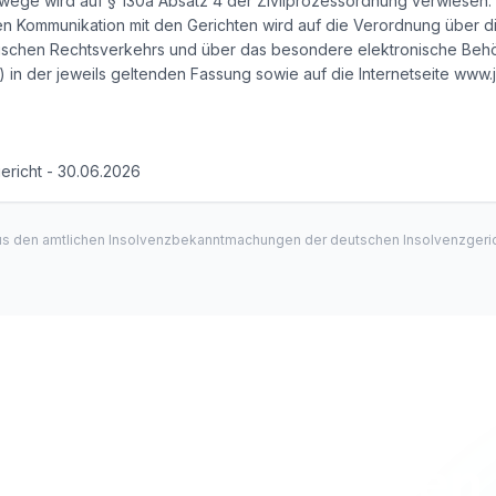
ege wird auf § 130a Absatz 4 der Zivilprozessordnung verwiesen. H
n Kommunikation mit den Gerichten wird auf die Verordnung über d
chen Rechtsverkehrs und über das besondere elektronische Behör
in der jeweils geltenden Fassung sowie auf die Internetseite www.j
ericht - 30.06.2026
us den amtlichen Insolvenzbekanntmachungen der deutschen Insolvenzgeric
riedrichsen Löwen