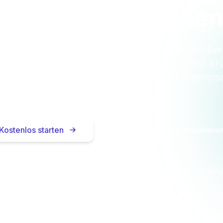
GmbH überwache
rieren Sie sich kostenlos und lassen Sie sich be
tmachungen automatisch informieren. Oder prü
n direkt beim Surfen — mit unserer kostenlos
Extension.
Kostenlos starten
Browser-Extension installiere
Keine Kreditkarte nötig
In 2 Minuten startklar
Jederzeit kün