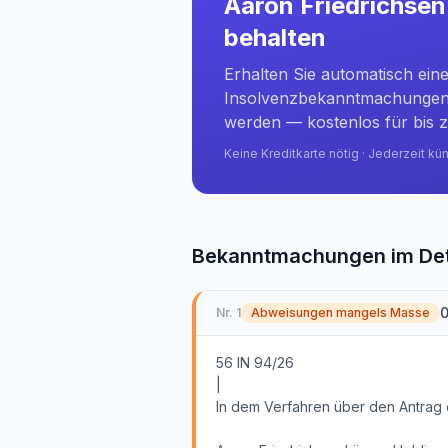
Aaron Friedrichse
behalten
Erhalten Sie automatisch ein
Insolvenzbekanntmachungen 
werden — kostenlos für bis z
Keine Kreditkarte nötig · Jederzeit kü
Bekanntmachungen im Det
0
Nr.
1
Abweisungen mangels Masse
56 IN 94/26
|
In dem Verfahren über den Antrag 