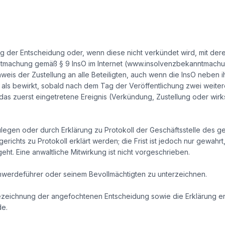
ng der Entscheidung oder, wenn diese nicht verkündet wird, mit de
ntmachung gemäß § 9 InsO im Internet (www.insolvenzbekanntmachun
s der Zustellung an alle Beteiligten, auch wenn die InsO neben i
ilt als bewirkt, sobald nach dem Tag der Veröffentlichung zwei weiter
st das zuerst eingetretene Ereignis (Verkündung, Zustellung oder w
zulegen oder durch Erklärung zu Protokoll der Geschäftsstelle des g
erichts zu Protokoll erklärt werden; die Frist ist jedoch nur gewahrt
t. Eine anwaltliche Mitwirkung ist nicht vorgeschrieben.
werdeführer oder seinem Bevollmächtigten zu unterzeichnen.
ezeichnung der angefochtenen Entscheidung sowie die Erklärung 
de.