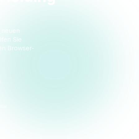
n
i neuen
fen Sie
en Browser-
n
dbar