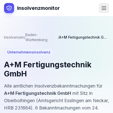
Insolvenzmonitor
Baden-
Insolvenzen
/
/
A+M Fertigungstechnik GmbH
Württemberg
Unternehmensinsolvenz
A+M Fertigungstechnik
GmbH
Alle amtlichen Insolvenzbekanntmachungen für
A+M Fertigungstechnik GmbH
mit Sitz in
Oberboihingen
(
Amtsgericht Esslingen am Neckar
,
HRB 231664
).
6
Bekanntmachung
en
vom
24.